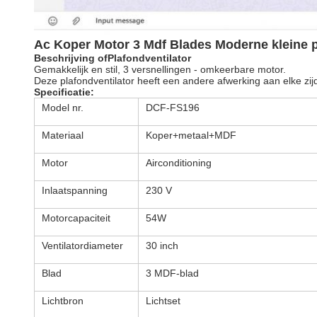
Ac Koper Motor 3 Mdf Blades Moderne kleine p
Beschrijving
o
f
Plafondventilator
Gemakkelijk en stil, 3 versnellingen - omkeerbare motor.
Deze plafondventilator heeft een andere afwerking aan elke zij
Specificatie:
Model nr.
DCF-FS196
Materiaal
Koper+metaal+MDF
Motor
Airconditioning
Inlaatspanning
230 V
Motorcapaciteit
54W
Ventilatordiameter
30 inch
Blad
3 MDF-blad
Lichtbron
Lichtset