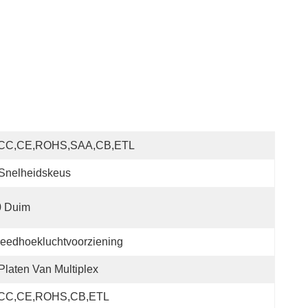
CC,CE,ROHS,SAA,CB,ETL
Snelheidskeus
0 Duim
eedhoekluchtvoorziening
Platen Van Multiplex
CC,CE,ROHS,CB,ETL