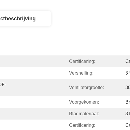
ctbeschrijving
Certificering:
C
Versnelling:
3 
DF-
Ventilatorgrootte:
3
Voorgekomen:
Br
Bladmateriaal:
3 
Certificering:
C