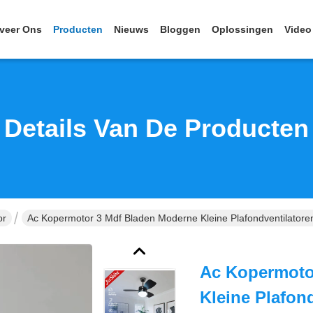
veer Ons
Producten
Nieuws
Bloggen
Oplossingen
Video
Details Van De Producten
or
Ac Kopermotor 3 Mdf Bladen Moderne Kleine Plafondventilatore
Ac Kopermoto
Kleine Plafon