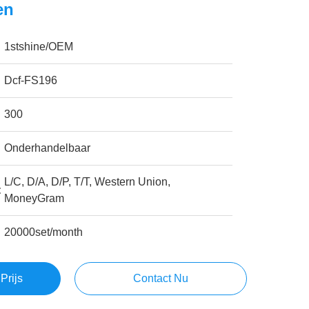
en
1stshine/OEM
Dcf-FS196
300
Onderhandelbaar
L/C, D/A, D/P, T/T, Western Union,
:
MoneyGram
20000set/month
Prijs
Contact Nu