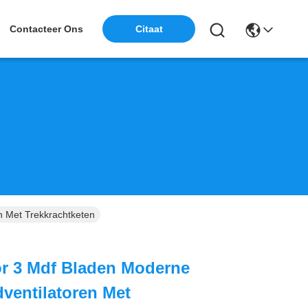
Contacteer Ons
Citaat
n Met Trekkrachtketen
r 3 Mdf Bladen Moderne
dventilatoren Met