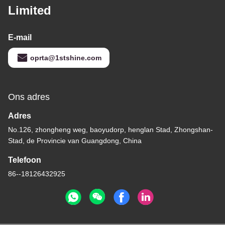
Limited
E-mail
oprta@1stshine.com
Ons adres
Adres
No.126, zhongheng weg, baoyudorp, henglan Stad, Zhongshan-
Stad, de Provincie van Guangdong, China
Telefoon
86--18126432925