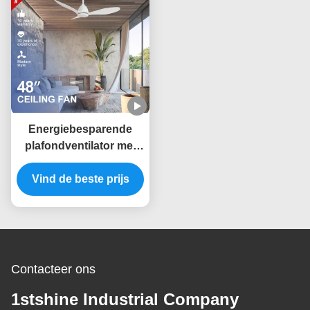
Energiebesparende
plafondventilator met
afstandsbediening met
3 plastic lemmen in witte
Vind de beste prijs
decoratieve vormgeving
Contacteer ons
1stshine Industrial Company