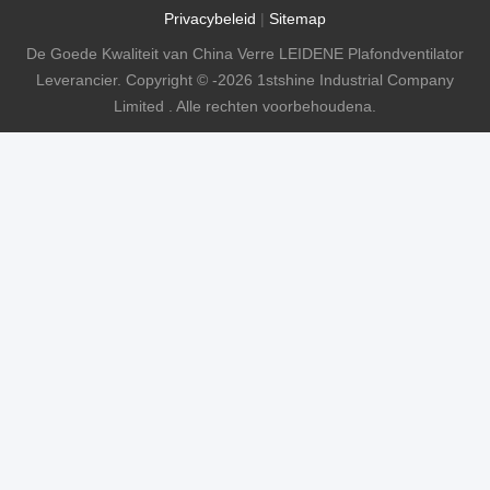
Privacybeleid
|
Sitemap
De Goede Kwaliteit van China Verre LEIDENE Plafondventilator
Leverancier. Copyright © -2026 1stshine Industrial Company
Limited . Alle rechten voorbehoudena.