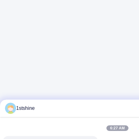
1stshine
6:27 AM