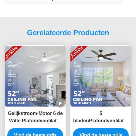
Gerelateerde Producten
Gelijkstroom-Motor 6 de
5
Witte Plafondventilator
bladenPlafondventilator
van de
met Lichte Ac Motor 3-
Snelhedenafstandsbediening
Vind de beste prijs
snelheid Verre Moderne
Vind de beste prijs