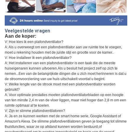
Veelgestelde vragen
Aan de koper:
V: Hoe kies ik een plafondventilator?
A: Als u overweegt om een plafondventilator aan uw ruimte toe te voegen,
moet u rekening houden met de juiste stijl en grootte voor de kamer..
V: Hoe installeer ik een plafondventilator?
A: Het installeren van een plafondventilator is een taak die de meeste
huiseigenaren kunnen uitvoeren.Als u besluit het project zelf op zich te
nemen...Een van de belangrijkste dingen die u zich moet herinneren is dat u
de stroomvoorziening van uw huis uitschakelt voordat u begint.
V: Welke lengte van de strook moet met een plafondventilator worden
gebruikt?
A: Voor optimale prestaties moeten plafondventilatorbladen op een hoogte
van ten minste 2,4 m van de vloer liggen, maar niet hoger dan 2,8 m om een
ruimte optimaal af te koelen.
V: Zijn er slimme plafondventilatoren?
A: Ja en ze kunnen werken met de smart home serie, Google Assistant of
Amazon's Alexa. De slimme plafondventilatoren geven je toegang tot slimme
thuisfuncties, waar ze op afstand kunnen worden bestuurd,of