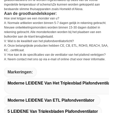
geautomatiseerd om te worden ingeschakeld op basis van de vooraf
ingestelde temperatuur of schema'sZe kunnen worden gekoppeld aan
bestaande slimme thuisapparaten zoals Homekit of Alexa.
Aan de groothandelskoper:
Hoe snel krijgen we een monster van u?
A: Normale artikelen worden binnen 5-7 dagen gelijk in rekening gebracht.
Nieuwe ontwikkelingsmonsters worden binnen 15-30 dagen dubbel in
rekening gebracht. Alle monsterkosten worden bij het plaatsen van een
bulkorder aan de klant terugbetaald.
V: Wat is de kwaliteit van het plafondventilatorlicht?
A: Onze belangrijkste producten hebben CE, CB, ETL, ROHS, REACH, SAA,
KC...certificaat.
V: Hoe kan ik de specificaties van de ventilator van het plafond verkrijgen?
A: Neem contact met ons op via e-mail of online chat voor meer informatie.
Markeringen:
Moderne LEIDENE Van Het Triplexblad Plafondventilat
Moderne LEIDENE Van ETL Plafondventilator
5 LEIDENE Van Triplexbladen Plafondventilator