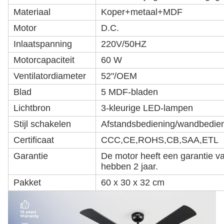
Materiaal
Koper+metaal+MDF
Motor
D.C.
Inlaatspanning
220V/50HZ
Motorcapaciteit
60 W
Ventilatordiameter
52"/OEM
Blad
5 MDF-bladen
Lichtbron
3-kleurige LED-lampen
Stijl schakelen
Afstandsbediening/wandbedie
Certificaat
CCC,CE,ROHS,CB,SAA,ETL
Garantie
De motor heeft een garantie v
hebben 2 jaar.
Pakket
60 x 30 x 32 cm