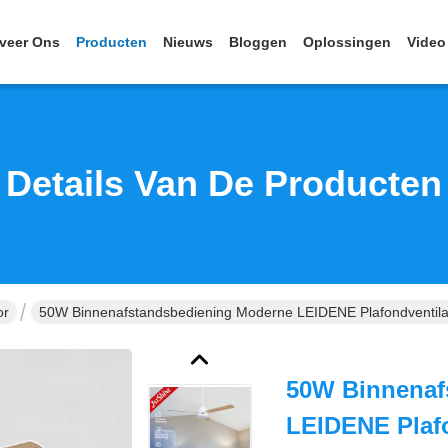
veer Ons
Producten
Nieuws
Bloggen
Oplossingen
Video
Details Van De Producten
or
50W Binnenafstandsbediening Moderne LEIDENE Plafondventila
50W Binnenaf
LEIDENE Plafo