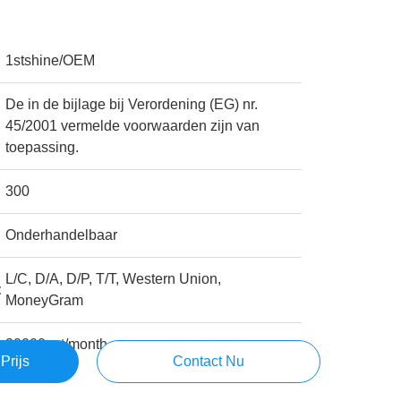
1stshine/OEM
De in de bijlage bij Verordening (EG) nr.
45/2001 vermelde voorwaarden zijn van
toepassing.
300
Onderhandelbaar
L/C, D/A, D/P, T/T, Western Union,
:
MoneyGram
20000set/month
Prijs
Contact Nu