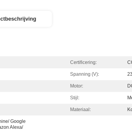
ctbeschrijving
Certificering:
C
Spanning (V):
2
Motor:
D
Stijl:
M
Materiaal:
Ko
hine/ Google 
zon Alexa/ 