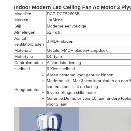
Indoor Modern Led Ceiling Fan Ac Motor 3 Pl
Modellen
DCF-DCF
52606B
Merken
1stShine
Stijl
Moderne eenvoudige
Afmetingen
52 inch.
Aantal
3 MDF-bladen
ventilatorbladen
Materiaal
Metalen+MDF-bladen+lampdoek
Motortype
DC-type
Controlemodus
Afstandsbediening
snelheid
6 Kies snelheid
Alleen bestemd voor gebruik binnen
Moderne stijl: Met 3 ventilatorbladen en een 
kamers koel, licht en luchtig
Hoogtepunten
6 versnellingen stille motor
Garantie:
De motor voor 10 jaar, andere toeb
voor 2 jaar