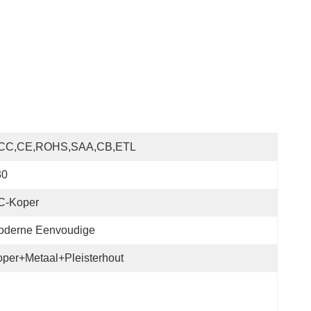
CC,CE,ROHS,SAA,CB,ETL
30
C-Koper
oderne Eenvoudige
per+metaal+pleisterhout