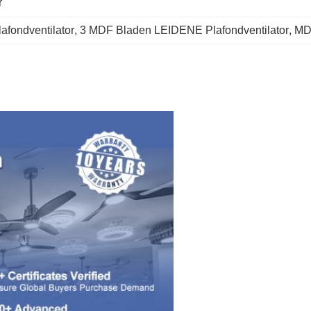
r
fondventilator
, 
3 MDF Bladen LEIDENE Plafondventilator
, 
MDF