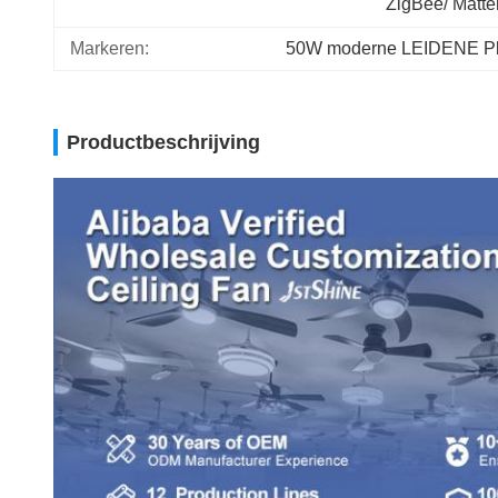
ZigBee/ Matte
Markeren:
50W moderne LEIDENE Pla
Productbeschrijving