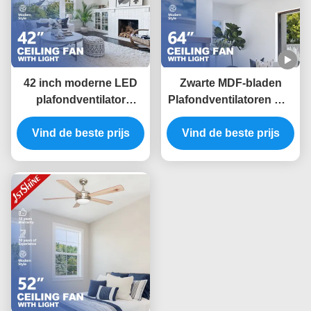
42 inch moderne LED
Zwarte MDF-bladen
plafondventilator
Plafondventilatoren met
omkeerbaar 6 snelheid
lichten 6 snelheid
keuze met MDF blad
Vind de beste prijs
afstandsbediening App-
Vind de beste prijs
besturing