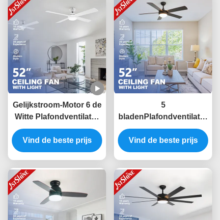
Gelijkstroom-Motor 6 de
5
Witte Plafondventilator
bladenPlafondventilator
van de
met Lichte Ac Motor 3-
Snelhedenafstandsbediening
Vind de beste prijs
snelheid Verre Moderne
Vind de beste prijs
met 4 MDF Bladen
Geleide
Plafondventilator