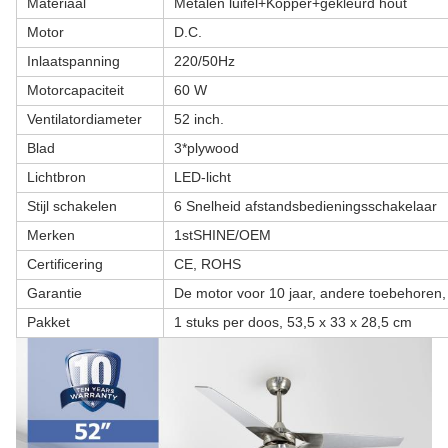
Materiaal
Metalen luifel+Kopper+gekleurd hout
Motor
D.C.
Inlaatspanning
220/50Hz
Motorcapaciteit
60 W
Ventilatordiameter
52 inch.
Blad
3*plywood
Lichtbron
LED-licht
Stijl schakelen
6 Snelheid afstandsbedieningsschakelaar
Merken
1stSHINE/OEM
Certificering
CE, ROHS
Garantie
De motor voor 10 jaar, andere toebehoren,
Pakket
1 stuks per doos, 53,5 x 33 x 28,5 cm