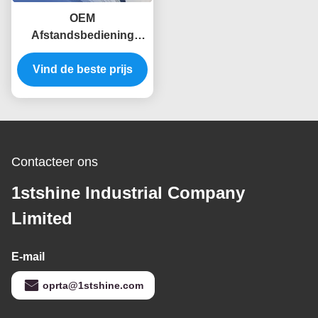
OEM
Afstandsbediening
Moderne LEIDENE
Plafondventilator met
Vind de beste prijs
Lichte 5 MDF Bladen
Contacteer ons
1stshine Industrial Company
Limited
E-mail
oprta@1stshine.com