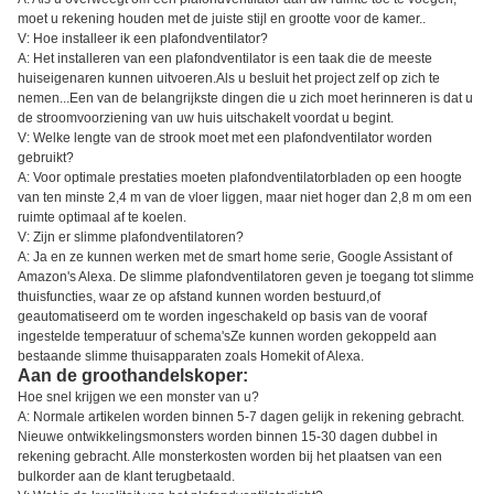
moet u rekening houden met de juiste stijl en grootte voor de kamer..
V: Hoe installeer ik een plafondventilator?
A: Het installeren van een plafondventilator is een taak die de meeste
huiseigenaren kunnen uitvoeren.Als u besluit het project zelf op zich te
nemen...Een van de belangrijkste dingen die u zich moet herinneren is dat u
de stroomvoorziening van uw huis uitschakelt voordat u begint.
V: Welke lengte van de strook moet met een plafondventilator worden
gebruikt?
A: Voor optimale prestaties moeten plafondventilatorbladen op een hoogte
van ten minste 2,4 m van de vloer liggen, maar niet hoger dan 2,8 m om een
ruimte optimaal af te koelen.
V: Zijn er slimme plafondventilatoren?
A: Ja en ze kunnen werken met de smart home serie, Google Assistant of
Amazon's Alexa. De slimme plafondventilatoren geven je toegang tot slimme
thuisfuncties, waar ze op afstand kunnen worden bestuurd,of
geautomatiseerd om te worden ingeschakeld op basis van de vooraf
ingestelde temperatuur of schema'sZe kunnen worden gekoppeld aan
bestaande slimme thuisapparaten zoals Homekit of Alexa.
Aan de groothandelskoper:
Hoe snel krijgen we een monster van u?
A: Normale artikelen worden binnen 5-7 dagen gelijk in rekening gebracht.
Nieuwe ontwikkelingsmonsters worden binnen 15-30 dagen dubbel in
rekening gebracht. Alle monsterkosten worden bij het plaatsen van een
bulkorder aan de klant terugbetaald.