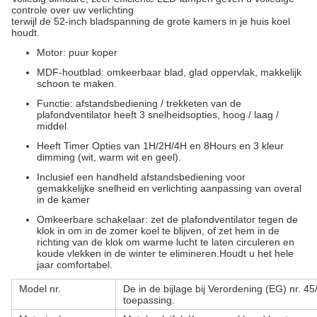
controle over uw verlichting
terwijl de 52-inch bladspanning de grote kamers in je huis koel
houdt.
Motor: puur koper
MDF-houtblad: omkeerbaar blad, glad oppervlak, makkelijk
schoon te maken.
Functie: afstandsbediening / trekketen van de
plafondventilator heeft 3 snelheidsopties, hoog / laag /
middel.
Heeft Timer Opties van 1H/2H/4H en 8Hours en 3 kleur
dimming (wit, warm wit en geel).
Inclusief een handheld afstandsbediening voor
gemakkelijke snelheid en verlichting aanpassing van overal
in de kamer
Omkeerbare schakelaar: zet de plafondventilator tegen de
klok in om in de zomer koel te blijven, of zet hem in de
richting van de klok om warme lucht te laten circuleren en
koude vlekken in de winter te elimineren.Houdt u het hele
jaar comfortabel.
Model nr.
De in de bijlage bij Verordening (EG) nr. 
toepassing.