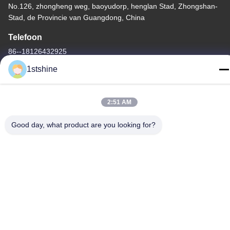
No.126, zhongheng weg, baoyudorp, henglan Stad, Zhongshan-
Stad, de Provincie van Guangdong, China
Telefoon
86--18126432925
1stshine
2:51 AM
Privacybeleid
|
Sitemap
Good day, what product are you looking for?
De Goede Kwaliteit van China Verre LEIDENE Plafondventilator
Leverancier. Copyright © -2026 1stshine Industrial Company
Limited . Alle rechten voorbehoudena.