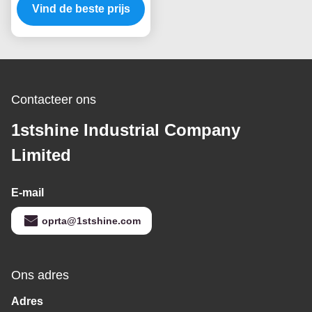
Plafondventilator met
Vind de beste prijs
Lichte 5 MDF Bladen
Contacteer ons
1stshine Industrial Company
Limited
E-mail
oprta@1stshine.com
Ons adres
Adres