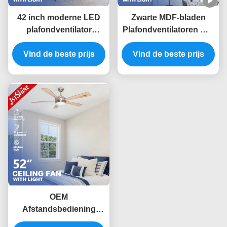
42 inch moderne LED
Zwarte MDF-bladen
plafondventilator
Plafondventilatoren met
omkeerbaar 6 snelheid
lichten 6 snelheid
keuze met MDF blad
Vind de beste prijs
afstandsbediening App-
Vind de beste prijs
besturing
OEM
Afstandsbediening
Moderne LEIDENE