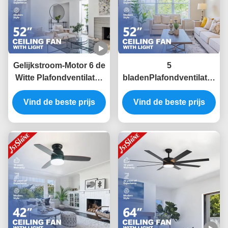
Gelijkstroom-Motor 6 de
5
Witte Plafondventilator
bladenPlafondventilator
van de
met Lichte Ac Motor 3-
Snelhedenafstandsbediening
Vind de beste prijs
snelheid Verre Moderne
Vind de beste prijs
met 4 MDF Bladen
Geleide
Plafondventilator