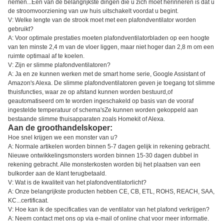
nemen...Een van de belangrijkste dingen die u zich moet herinneren is dat u
de stroomvoorziening van uw huis uitschakelt voordat u begint.
V: Welke lengte van de strook moet met een plafondventilator worden
gebruikt?
A: Voor optimale prestaties moeten plafondventilatorbladen op een hoogte
van ten minste 2,4 m van de vloer liggen, maar niet hoger dan 2,8 m om een
ruimte optimaal af te koelen.
V: Zijn er slimme plafondventilatoren?
A: Ja en ze kunnen werken met de smart home serie, Google Assistant of
Amazon's Alexa. De slimme plafondventilatoren geven je toegang tot slimme
thuisfuncties, waar ze op afstand kunnen worden bestuurd,of
geautomatiseerd om te worden ingeschakeld op basis van de vooraf
ingestelde temperatuur of schema'sZe kunnen worden gekoppeld aan
bestaande slimme thuisapparaten zoals Homekit of Alexa.
Aan de groothandelskoper:
Hoe snel krijgen we een monster van u?
A: Normale artikelen worden binnen 5-7 dagen gelijk in rekening gebracht.
Nieuwe ontwikkelingsmonsters worden binnen 15-30 dagen dubbel in
rekening gebracht. Alle monsterkosten worden bij het plaatsen van een
bulkorder aan de klant terugbetaald.
V: Wat is de kwaliteit van het plafondventilatorlicht?
A: Onze belangrijkste producten hebben CE, CB, ETL, ROHS, REACH, SAA,
KC...certificaat.
V: Hoe kan ik de specificaties van de ventilator van het plafond verkrijgen?
A: Neem contact met ons op via e-mail of online chat voor meer informatie.