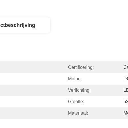
ctbeschrijving
Certificering:
C
Motor:
D
Verlichting:
L
Grootte:
52
Materiaal:
M