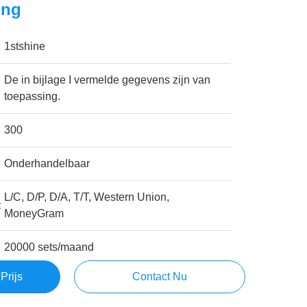
ing
1stshine
De in bijlage I vermelde gegevens zijn van
toepassing.
300
Onderhandelbaar
L/C, D/P, D/A, T/T, Western Union,
:
MoneyGram
20000 sets/maand
Prijs
Contact Nu