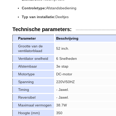
Controletype:
Afstandsbediening
Typ van installatie:
Deeltjes
Technische parameters:
Parameter
Beschrijving
Grootte van de
52 inch.
ventilatorblaad
Ventilator snelheid
6 Snelheden
Afstembaar
3e stap
Motortype
DC-motor
Spanning
220V/50HZ
Timing
- Jawel.
Reversibel
- Jawel.
Maximaal vermogen
38.7W
Hoogte (mm)
350