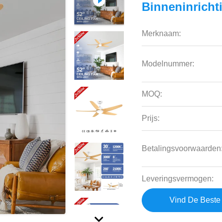
Binneninricht
Merknaam:
Modelnummer:
MOQ:
Prijs:
Betalingsvoorwaarden
Leveringsvermogen:
Vind De Beste 