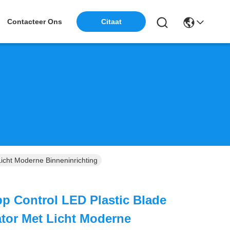
Citaat
Contacteer Ons
icht Moderne Binneninrichting
p Control LED Plastic Blade
ator Met Licht Moderne