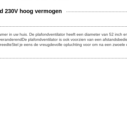
aad 230V hoog vermogen
e kamer in uw huis. De plafondventilator heeft een diameter van 52 inch
enveranderendDe plafondventilator is ook voorzien van een afstandsbedi
reedteStel je eens de vreugdevolle opluchting voor om na een zwoele 