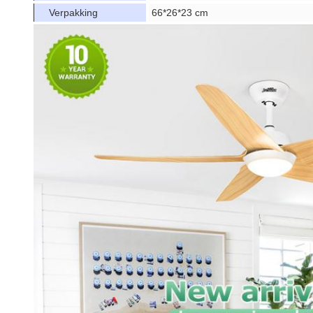
Verpakking
66*26*23 cm