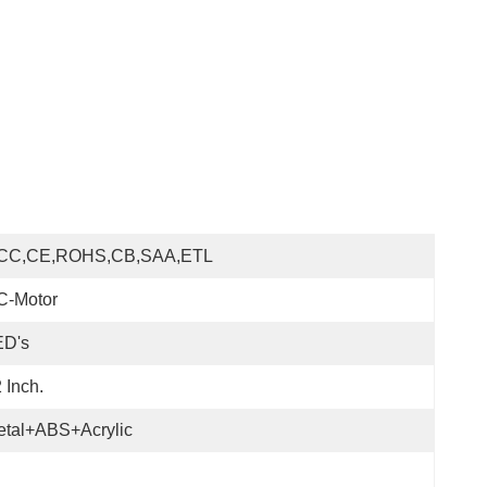
CC,CE,ROHS,CB,SAA,ETL
C-Motor
ED's
 Inch.
etal+ABS+Acrylic