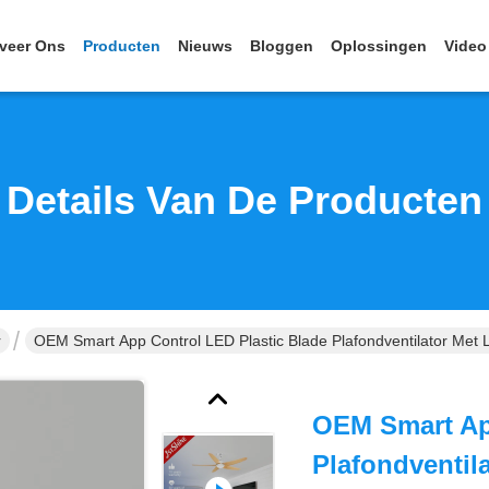
veer Ons
Producten
Nieuws
Bloggen
Oplossingen
Video
Details Van De Producten
r
OEM Smart App Control LED Plastic Blade Plafondventilator Met L
OEM Smart Ap
Plafondventil