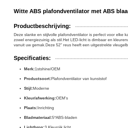
Witte ABS plafondventilator met ABS bl
Productbeschrijving:
Deze slanke en stijlvolle plafondventilator is perfect voor elk
zowel energiezuinig als stil.Het LED-licht is dimbaar en kleur
vanuit uw gemak.Deze 52" reus heeft een uitgestrekte vleugelb
Specificaties:
Merk:
1stshine/OEM
Productsoort:
Plafondventilator van kunststof
Stijl:
Moderne
Kleur/afwerking:
OEM's
Plaats:
Inrichting
Bladmateriaal:
5*ABS-bladen
Lichtbron:
3 Kleurrijk licht