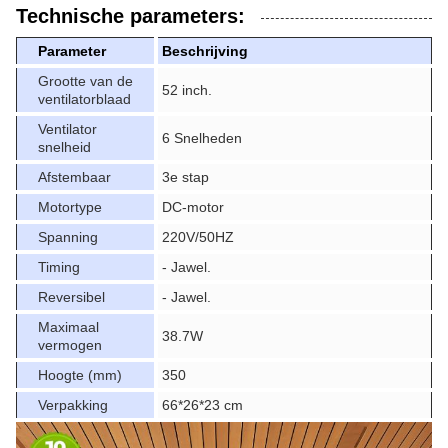
Technische parameters:
Parameter
Beschrijving
Grootte van de
52 inch.
ventilatorblaad
Ventilator
6 Snelheden
snelheid
Afstembaar
3e stap
Motortype
DC-motor
Spanning
220V/50HZ
Timing
- Jawel.
Reversibel
- Jawel.
Maximaal
38.7W
vermogen
Hoogte (mm)
350
Verpakking
66*26*23 cm