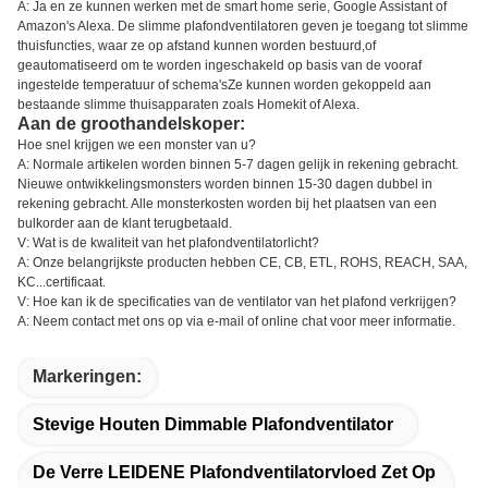
A: Ja en ze kunnen werken met de smart home serie, Google Assistant of
Amazon's Alexa. De slimme plafondventilatoren geven je toegang tot slimme
thuisfuncties, waar ze op afstand kunnen worden bestuurd,of
geautomatiseerd om te worden ingeschakeld op basis van de vooraf
ingestelde temperatuur of schema'sZe kunnen worden gekoppeld aan
bestaande slimme thuisapparaten zoals Homekit of Alexa.
Aan de groothandelskoper:
Hoe snel krijgen we een monster van u?
A: Normale artikelen worden binnen 5-7 dagen gelijk in rekening gebracht.
Nieuwe ontwikkelingsmonsters worden binnen 15-30 dagen dubbel in
rekening gebracht. Alle monsterkosten worden bij het plaatsen van een
bulkorder aan de klant terugbetaald.
V: Wat is de kwaliteit van het plafondventilatorlicht?
A: Onze belangrijkste producten hebben CE, CB, ETL, ROHS, REACH, SAA,
KC...certificaat.
V: Hoe kan ik de specificaties van de ventilator van het plafond verkrijgen?
A: Neem contact met ons op via e-mail of online chat voor meer informatie.
Markeringen:
Stevige Houten Dimmable Plafondventilator
De Verre LEIDENE Plafondventilatorvloed Zet Op