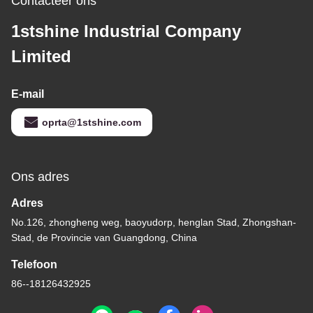
Contacteer ons
1stshine Industrial Company
Limited
E-mail
oprta@1stshine.com
Ons adres
Adres
No.126, zhongheng weg, baoyudorp, henglan Stad, Zhongshan-
Stad, de Provincie van Guangdong, China
Telefoon
86--18126432925