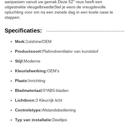
aanpassen vanuit uw gemak.Deze 52" reus heeft een
uitgestrekte vleugelbreedteStel je eens de vreugdevolle
opluchting voor om na een zwoele dag in een koele oase te
stappen.
Specificaties:
Merk:
1stshine/OEM
Productsoort:
Plafondventilator van kunststof
Stijl:
Moderne
Kleur/afwerking:
OEM's
Plaats:
Inrichting
Bladmateriaal:
5*ABS-bladen
Lichtbron:
3 Kleurrijk licht
Controletype:
Afstandsbediening
Typ van installatie:
Deeltjes