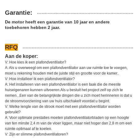
Garantie:
De motor heeft een garantie van 10 jaar en andere
toebehoren hebben 2 jaar.
RFQ
Aan de koper:
V: Hoe kies ik een plafondventilator?
A: Als u overweegt om een plafondventilator aan uw ruimte toe te voegen,
moet u rekening houden met de juiste stijl en grootte voor de kamer..
V: Hoe installeer ik een plafondventilator?
A: Het installeren van een plafondventilator is een taak die de meeste
huiseigenaren kunnen uitvoeren.Als u besluit het project zelf op zich te
nemen...Een van de belangrijkste dingen die u zich moet herinneren is dat u
de stroomvoorziening van uw huis uitschakelt voordat u begint.
V: Welke lengte van de strook moet met een plafondventilator worden
gebruikt?
A: Voor optimale prestaties moeten plafondventilatorbladen op een hoogte
van ten minste 2,4 m van de vloer liggen, maar niet hoger dan 2,8 m om een
ruimte optimaal af te koelen.
V: Zijn er slimme plafondventilatoren?