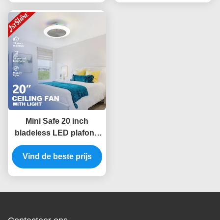
Mini Safe 20 inch
bladeless LED plafond
ventilator spoelmontage
met RGB licht DC motor
Vind de beste prijs