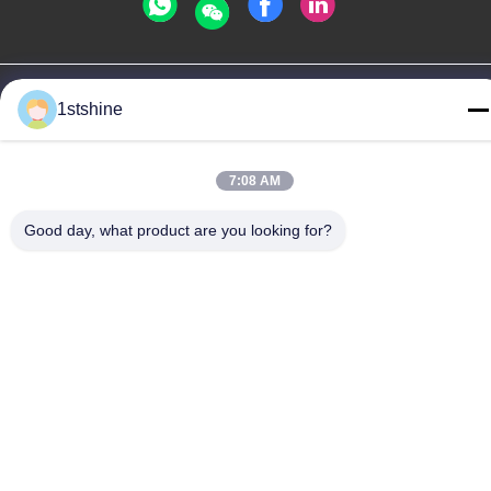
Privacybeleid
|
Sitemap
1stshine
De Goede Kwaliteit van China Verre LEIDENE Plafondventilator
Leverancier. Copyright © -2026 1stshine Industrial Company
Limited . Alle rechten voorbehoudena.
7:08 AM
Good day, what product are you looking for?