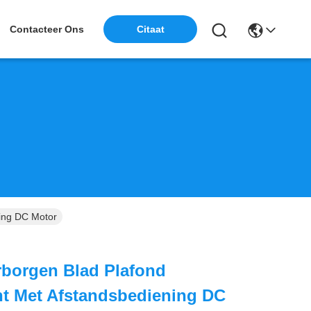
Citaat
Contacteer Ons
ning DC Motor
rborgen Blad Plafond
cht Met Afstandsbediening DC