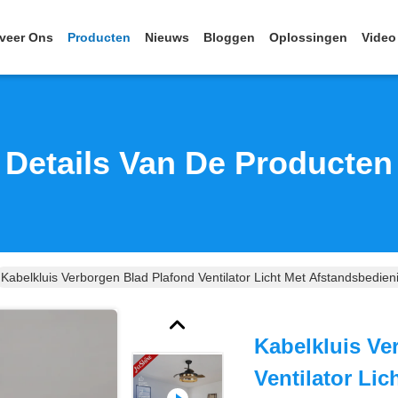
veer Ons
Producten
Nieuws
Bloggen
Oplossingen
Video
Details Van De Producten
Kabelkluis Verborgen Blad Plafond Ventilator Licht Met Afstandsbedie
Kabelkluis Ve
Ventilator Li