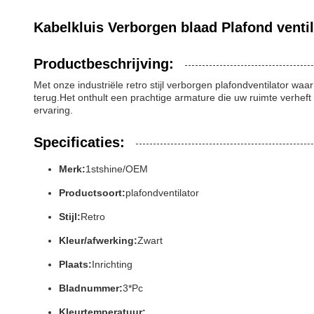
Kabelkluis Verborgen blaad Plafond venti
Productbeschrijving:
Met onze industriële retro stijl verborgen plafondventilator waar 
terug.Het onthult een prachtige armature die uw ruimte verheft
ervaring.
Specificaties:
Merk:
1stshine/OEM
Productsoort:
plafondventilator
Stijl:
Retro
Kleur/afwerking:
Zwart
Plaats:
Inrichting
Bladnummer:
3*Pc
Kleurtemperatuur: