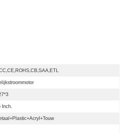
CC,CE,ROHS,CB,SAA,ETL
lijkstroommotor
27*3
 Inch.
taal+Plastic+Acryl+touw