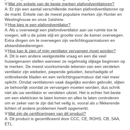
V:
Wat zijn enkele van de beste merken plafondventilatoren?
A: Er zijn een aantal verschillende merken plafondventilatoren op
de markt. Enkele van de meest populaire merken zijn Hunter en
Westinghouse en onze 1stshine.
V:
Hoe kies je een plafondventilator?
A: Als u overweegt een plafondventilator aan uw ruimte toe te
voegen, wilt u de juiste stijl en grootte voor de kamer overwegen.
Extra dingen om te overwegen zijn verlichtingsarmaturen en
afstandsbedieningen.
V:
Hoe kan ik zien of mijn ventilator vervangen moet worden?
A: Dit is een andere veelgestelde vraag en een die veel
huiseigenaren stellen wanneer ze regelmatig slijtage beginnen op
te merken. De meest voorkomende tekenen van een versleten
ventilator zijn wiebelen, piepende geluiden, beschadigde of
ontbrekende bladen en een verlichtingsarmatuur dat niet meer
oplicht. Omdat ventilatoren vaak dagelijks worden gebruikt, slijten
ze behoorlijk voordat ze vervangen moeten worden, dus schrik
niet als uw ventilator er versleten uitziet. Het is echter het beste
om een elektricien te laten komen en alles te laten controleren
om er zeker van te zijn dat het veilig is, vooral als u flikkerende
lichten of andere problemen heeft opgemerkt.
V:
Wat zijn de certificeringen van dit product?
A: Dit product is gecertificeerd door CCC, CE, ROHS, CB, SAA,
ETL.