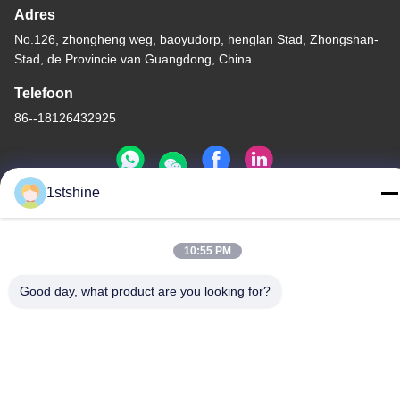
Adres
No.126, zhongheng weg, baoyudorp, henglan Stad, Zhongshan-
Stad, de Provincie van Guangdong, China
Telefoon
86--18126432925
1stshine
Privacybeleid
|
Sitemap
10:55 PM
De Goede Kwaliteit van China Verre LEIDENE Plafondventilator
Leverancier. Copyright © -2026 1stshine Industrial Company
Good day, what product are you looking for?
Limited . Alle rechten voorbehoudena.