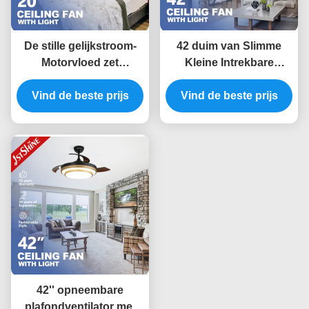
De stille gelijkstroom-
42 duim van Slimme
Motorvloed zet
Kleine Intrekbare
Plafondventilator met
LEIDENE de Lichte
Vind de beste prijs
Lichten, Lage
Vind de beste prijs
Controle
Profielventilator voor
Plafondventilatorwifi
Slaapkamer op
voor Slaapkamer
42'' opneembare
plafondventilator met