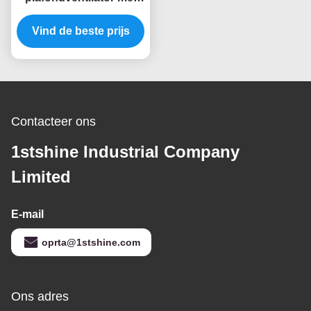
dimbaar LED-licht Amd
Vind de beste prijs
gelijkstroommotor
Contacteer ons
1stshine Industrial Company
Limited
E-mail
oprta@1stshine.com
Ons adres