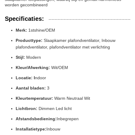
worden gecombineerd
Specificaties:
Merk:
1stshine/OEM
Producttype:
Slaapkamer plafondventilator, Inbouw
plafondventilator, plafondventilator met verlichting
Stijl:
Modern
Kleur/Afwerking:
Wit/OEM
Locatie: I
ndoor
Aantal bladen:
3
Kleurtemperatuur:
Warm Neutraal Wit
Lichtbron:
Dimmen Led licht
Afstandsbediening:
Inbegrepen
Installatietype:
Inbouw