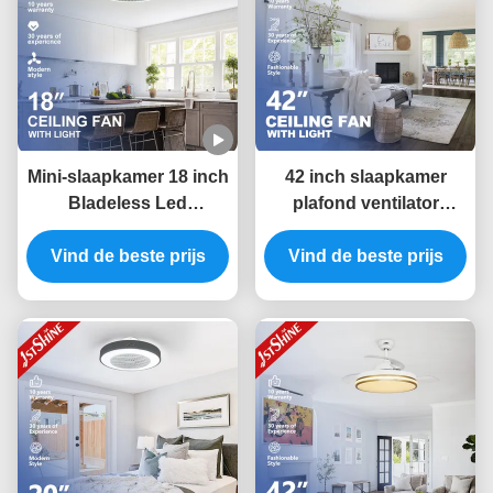
Mini-slaapkamer 18 inch
42 inch slaapkamer
Bladeless Led
plafond ventilator
Plafondventilator Dc
controle onzichtbare
Vind de beste prijs
Motor 6 snelheid
kamer ventilator licht
Vind de beste prijs
afstandsbediening
laag geluid