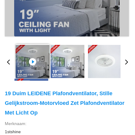
19 Duim LEIDENE Plafondventilator, Stille
Gelijkstroom-Motorvloed Zet Plafondventilator
Met Licht Op
Merknaam:
1stshine