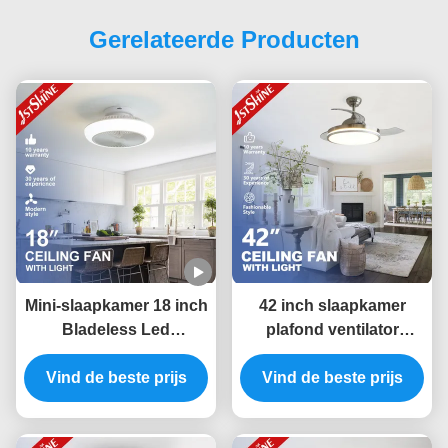
Gerelateerde Producten
Mini-slaapkamer 18 inch
42 inch slaapkamer
Bladeless Led
plafond ventilator
Plafondventilator Dc
controle onzichtbare
Vind de beste prijs
Motor 6 snelheid
kamer ventilator licht
Vind de beste prijs
afstandsbediening
laag geluid