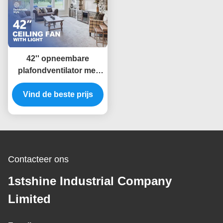
42'' opneembare
plafondventilator met
dimbaar LED-licht Amd
Vind de beste prijs
gelijkstroommotor
Contacteer ons
1stshine Industrial Company
Limited