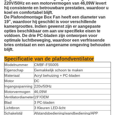
220V/50Hz en een motorvermogen van 46,09W levert
hij consistente en betrouwbare prestaties, waardoor u
koel en comfortabel blijft.
De Plafondmontage Box Fan heeft een diameter van
19", waardoor hij geschikt is voor verschillende
kamergroottes. Indien gewenst zijn er aangepaste
opties beschikbaar om aan uw specifieke eisen te
voldoen. De drie PC-bladen zijn ontworpen voor
optimale luchtbeweging, waardoor een verfrissende
bries ontstaat en een aangename omgeving behouden
blijft.
Specificatie van de plafondventilator
Modelnummer
CMBF-FS5005
Eigenschap
Gemakkelijk schoon te maken
Materiaal
Acryl behuizing + PC-bladen
Motor
DC
Ingangsspanning
220v/50Hz
Motorvermogen
46,09W
Ventilatordiameter
19"/OEM
Blad
3 PC-bladen
Lichtbron
3 Kleuren LED-licht
Schakelstijl
Afstandsbediening/wandbediening/APP