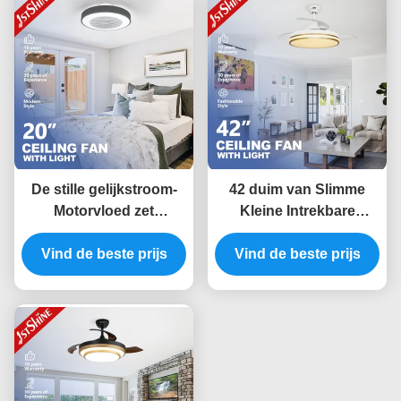
De stille gelijkstroom-
42 duim van Slimme
Motorvloed zet
Kleine Intrekbare
Plafondventilator met
LEIDENE de Lichte
Vind de beste prijs
Lichten, Lage
Vind de beste prijs
Controle
Profielventilator voor
Plafondventilatorwifi
Slaapkamer op
voor Slaapkamer