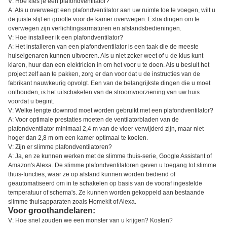
V: Hoe kies je een plafondventilator?
A: Als u overweegt een plafondventilator aan uw ruimte toe te voegen, wilt u
de juiste stijl en grootte voor de kamer overwegen. Extra dingen om te
overwegen zijn verlichtingsarmaturen en afstandsbedieningen.
V: Hoe installeer ik een plafondventilator?
A: Het installeren van een plafondventilator is een taak die de meeste
huiseigenaren kunnen uitvoeren. Als u niet zeker weet of u de klus kunt
klaren, huur dan een elektricien in om het voor u te doen. Als u besluit het
project zelf aan te pakken, zorg er dan voor dat u de instructies van de
fabrikant nauwkeurig opvolgt. Een van de belangrijkste dingen die u moet
onthouden, is het uitschakelen van de stroomvoorziening van uw huis
voordat u begint.
V: Welke lengte downrod moet worden gebruikt met een plafondventilator?
A: Voor optimale prestaties moeten de ventilatorbladen van de
plafondventilator minimaal 2,4 m van de vloer verwijderd zijn, maar niet
hoger dan 2,8 m om een kamer optimaal te koelen.
V: Zijn er slimme plafondventilatoren?
A: Ja, en ze kunnen werken met de slimme thuis-serie, Google Assistant of
Amazon's Alexa. De slimme plafondventilatoren geven u toegang tot slimme
thuis-functies, waar ze op afstand kunnen worden bediend of
geautomatiseerd om in te schakelen op basis van de vooraf ingestelde
temperatuur of schema's. Ze kunnen worden gekoppeld aan bestaande
slimme thuisapparaten zoals Homekit of Alexa.
Voor groothandelaren:
V: Hoe snel zouden we een monster van u krijgen? Kosten?