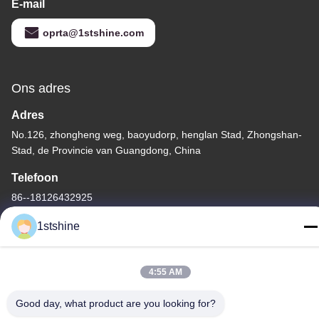
E-mail
oprta@1stshine.com
Ons adres
Adres
No.126, zhongheng weg, baoyudorp, henglan Stad, Zhongshan-
Stad, de Provincie van Guangdong, China
Telefoon
86--18126432925
1stshine
4:55 AM
Privacybeleid
|
Sitemap
Good day, what product are you looking for?
De Goede Kwaliteit van China Verre LEIDENE Plafondventilator