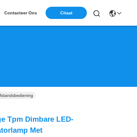
Contacteer Ons
Citaat
fstandsbediening
ge Tpm Dimbare LED-
atorlamp Met