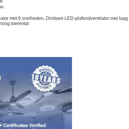
e 
on.
ator met 6 snelheden
, 
Dimbare LED-plafondventilator met laag 
hoog toerental