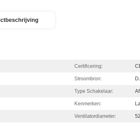
ctbeschrijving
Certificering:
C
Stroombron:
D.
Type Schakelaar:
Af
Kenmerken:
La
Ventilatordiameter:
52