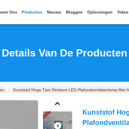
veer Ons
Producten
Nieuws
Bloggen
Oplossingen
Video
Details Van De Producten
tor
Kunststof Hoge Tpm Dimbare LED-Plafondventilatorlamp Met A
Kunststof Ho
Plafondventil