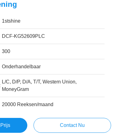
ening
1stshine
DCF-KG52609PLC
300
Onderhandelbaar
L/C, D/P, D/A, T/T, Western Union,
:
MoneyGram
20000 Reeksen/maand
Prijs
Contact Nu