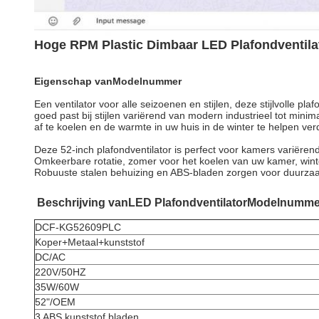
Hoge RPM Plastic Dimbaar LED Plafondventila
Eigenschap​
van
Modelnummer
Een ventilator voor alle seizoenen en stijlen, deze stijlvolle p
goed past bij stijlen variërend van modern industrieel tot min
af te koelen en de warmte in uw huis in de winter te helpen verde
Deze 52-inch plafondventilator is perfect voor kamers variëren
Omkeerbare rotatie, zomer voor het koelen van uw kamer, win
Robuuste stalen behuizing en ABS-bladen zorgen voor duurzaam
Beschrijving
van
LED Plafondventilator
Modelnumme
DCF-KG52609PLC
Koper+Metaal+kunststof
DC/AC
220V/50HZ
35W/60W
52"/OEM
3 ABS kunststof bladen