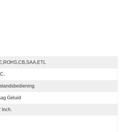
E,ROHS,CB,SAA,ETL
C.
standsbediening
ag Geluid
 Inch.