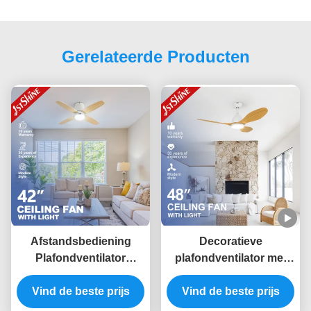
Gerelateerde Producten
Afstandsbediening
Decoratieve
Plafondventilator
plafondventilator met
Dimmable Led Low
LED-licht woonkamer
Ceiling Living Room
Vind de beste prijs
Vind de beste prijs
stille DC-motor
Modern