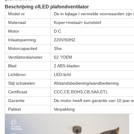
Beschrijving
o
f
LED plafondventilator
Model nr.
De in bijlage I vermelde voorwaarden zijn
Materiaal
Koper+metaal+ kunststof
Motor
D.C.
Inlaatspanning
220V/50HZ
Motorcapaciteit
35w
Ventilatordiameter
52 "/OEM
Blad
2 ABS-bladen
Lichtbron
LED-licht
Stijl schakelen
Afstandsbediening/wandbediening
Certificaat
CCC,CE,ROHS,CB,SAA,ETL
Garantie
De motor heeft een garantie van 10 jaar 
Pakket
Verpakking