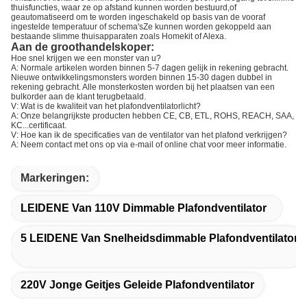
thuisfuncties, waar ze op afstand kunnen worden bestuurd,of
geautomatiseerd om te worden ingeschakeld op basis van de vooraf
ingestelde temperatuur of schema'sZe kunnen worden gekoppeld aan
bestaande slimme thuisapparaten zoals Homekit of Alexa.
Aan de groothandelskoper:
Hoe snel krijgen we een monster van u?
A: Normale artikelen worden binnen 5-7 dagen gelijk in rekening gebracht.
Nieuwe ontwikkelingsmonsters worden binnen 15-30 dagen dubbel in
rekening gebracht. Alle monsterkosten worden bij het plaatsen van een
bulkorder aan de klant terugbetaald.
V: Wat is de kwaliteit van het plafondventilatorlicht?
A: Onze belangrijkste producten hebben CE, CB, ETL, ROHS, REACH, SAA,
KC...certificaat.
V: Hoe kan ik de specificaties van de ventilator van het plafond verkrijgen?
A: Neem contact met ons op via e-mail of online chat voor meer informatie.
Markeringen:
LEIDENE Van 110V Dimmable Plafondventilator
5 LEIDENE Van Snelheidsdimmable Plafondventilator
220V Jonge Geitjes Geleide Plafondventilator