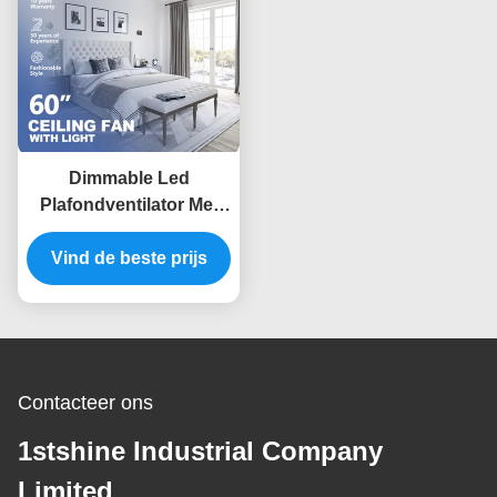
Dimmable Led
Plafondventilator Met
Led Light Zwart Solid
Wood Blade Dc Motor
Vind de beste prijs
Contacteer ons
1stshine Industrial Company
Limited