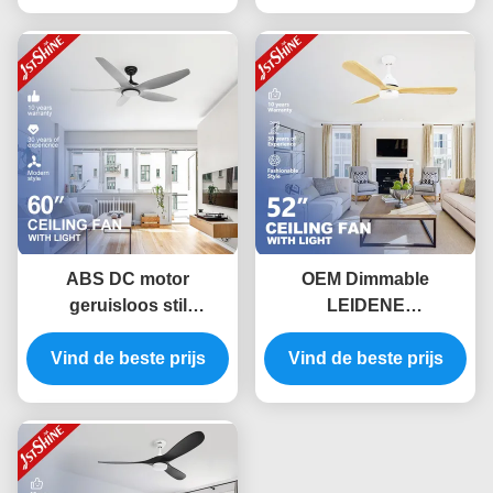
ABS DC motor
OEM Dimmable
geruisloos stil
LEIDENE
plafondventilator met
Plafondventilatorenergie
LED-licht voor keuken
Vind de beste prijs
Vind de beste prijs
- de Motor van het
restaurant
besparings220v
gelijkstroom Koper