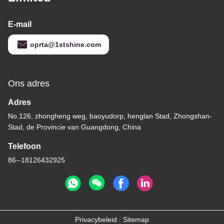
E-mail
oprta@1stshine.com
Ons adres
Adres
No.126, zhongheng weg, baoyudorp, henglan Stad, Zhongshan-
Stad, de Provincie van Guangdong, China
Telefoon
86--18126432925
Privacybeleid
|
Sitemap