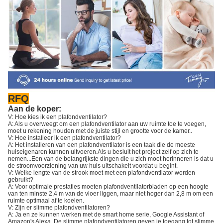
RFQ
Aan de koper:
V: Hoe kies ik een plafondventilator?
A: Als u overweegt om een plafondventilator aan uw ruimte toe te voegen,
moet u rekening houden met de juiste stijl en grootte voor de kamer..
V: Hoe installeer ik een plafondventilator?
A: Het installeren van een plafondventilator is een taak die de meeste
huiseigenaren kunnen uitvoeren.Als u besluit het project zelf op zich te
nemen...Een van de belangrijkste dingen die u zich moet herinneren is dat u
de stroomvoorziening van uw huis uitschakelt voordat u begint.
V: Welke lengte van de strook moet met een plafondventilator worden
gebruikt?
A: Voor optimale prestaties moeten plafondventilatorbladen op een hoogte
van ten minste 2,4 m van de vloer liggen, maar niet hoger dan 2,8 m om een
ruimte optimaal af te koelen.
V: Zijn er slimme plafondventilatoren?
A: Ja en ze kunnen werken met de smart home serie, Google Assistant of
Amazon's Alexa. De slimme plafondventilatoren geven je toegang tot slimme