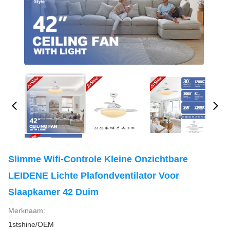
Slimme Wifi-Controle Kleine Onzichtbare
LEIDENE Lichte Plafondventilator Voor
Slaapkamer 42 Duim
Merknaam:
1stshine/OEM