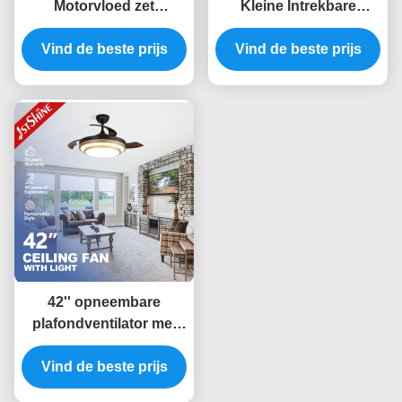
Motorvloed zet
Kleine Intrekbare
Plafondventilator met
LEIDENE de Lichte
Vind de beste prijs
Lichten, Lage
Vind de beste prijs
Controle
Profielventilator voor
Plafondventilatorwifi
Slaapkamer op
voor Slaapkamer
42'' opneembare
plafondventilator met
dimbaar LED-licht Amd
Vind de beste prijs
gelijkstroommotor