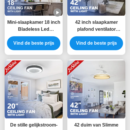
Mini-slaapkamer 18 inch
42 inch slaapkamer
Bladeless Led
plafond ventilator
Plafondventilator Dc
controle onzichtbare
Vind de beste prijs
Motor 6 snelheid
kamer ventilator licht
Vind de beste prijs
afstandsbediening
laag geluid
De stille gelijkstroom-
42 duim van Slimme