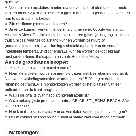
gebruikt?
A: Voor optimale prestaties moeten plafondventilatorbladen op een hoogte
van ten minste 2,4 m van de vloer liggen, maar niet hoger dan 2,8 m om een
ruimte optimaal af te koelen.
V: Zijn er slimme plafondventilatoren?
A: Ja en ze kunnen werken met de smart home serie, Google Assistant of
Amazon's Alexa. De slimme plafondventilatoren geven je toegang tot slimme
thuisfuncties, waar ze op afstand kunnen worden bestuurd,of
geautomatiseerd om te worden ingeschakeld op basis van de vooraf
ingestelde temperatuur of schema'sZe kunnen worden gekoppeld aan
bestaande slimme thuisapparaten zoals Homekit of Alexa.
Aan de groothandelskoper:
Hoe snel krijgen we een monster van u?
A: Normale artikelen worden binnen 5-7 dagen gelijk in rekening gebracht.
Nieuwe ontwikkelingsmonsters worden binnen 15-30 dagen dubbel in
rekening gebracht. Alle monsterkosten worden bij het plaatsen van een
bulkorder aan de klant terugbetaald.
V: Wat is de kwaliteit van het plafondventilatorlicht?
A: Onze belangrijkste producten hebben CE, CB, ETL, ROHS, REACH, SAA,
KC...certificaat.
V: Hoe kan ik de specificaties van de ventilator van het plafond verkrijgen?
A: Neem contact met ons op via e-mail of online chat voor meer informatie.
Markeringen: