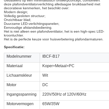
Gebaseerd op een minimalistisch ontwerpconcept, combineert
deze plafondventilatorverlichting alledaagse bruikbaarheid met
decoratieve kenmerken, het beschikt over:
Modern design;
Volledig gesloten structuur;
Onzichtbaar blad;
Duurzame LED-verlichtingspanelen;
Eenvoudige afstandsbediening.
Het is niet alleen een plafondventilator, het is een high-spec LED-
kroonluchter.
Het is de perfecte keuze voor huisverbetering plafondarmaturen.
Specificatie:
Modelnummer
IBCF-B17
Materiaal
Koper+Metaal+PC
Lichaamskleur
Wit
Motor
DC
Ingangsspanning
220V/50Hz of 120V/60Hz
Motorvermogen
65W/35W