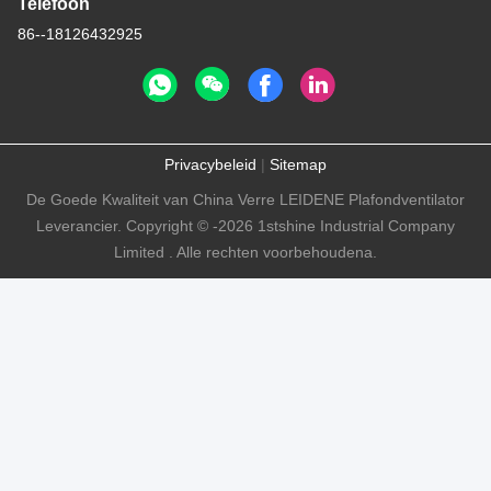
Telefoon
86--18126432925
Privacybeleid
|
Sitemap
De Goede Kwaliteit van China Verre LEIDENE Plafondventilator
Leverancier. Copyright © -2026 1stshine Industrial Company
Limited . Alle rechten voorbehoudena.