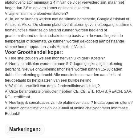
plafondventilator minimaal 2,4 m van de vloer verwijderd zijn, maar niet
hoger dan 2,8 m om een kamer optimaal te koelen.
V: Zijn er slimme plafondventilatoren?
A: Ja, en ze kunnen werken met de slimme homeserie, Google Assistant of
Amazon's Alexa. De slimme plafondventilatoren geven je toegang tot slimme
homefuncties, waar ze op afstand kunnen worden bediend of
geautomatiseerd om in te schakelen op basis van de vooraf ingestelde
temperatuur of schema's. Ze kunnen worden gekoppeld aan bestaande
slimme home-apparaten zoals Homekit of Alexa.
Voor Groothandel koper:
V: Hoe snel zouden we een monster van u krijgen? Kosten?
A: Normale artikelen worden binnen 5-7 dagen gelijkmatig in rekening
gebracht. Nieuwe ontwikkelingsmonsters worden binnen 15-30 dagen
dubbel in rekening gebracht. Alle monsterkosten worden aan de klant
terugbetaald bij het plaatsen van een bulkbestelling.
V: Wat is de kwaliteit van de plafondventilatorverlichting?
A: Onze belangrijkste producten hebben CE, CB, ETL, ROHS, REACH, SAA,
KC... certificaat.
V: Hoe krijg ik specificaties van de plafondventilator? E-catalogus en offerte?
A: Neem contact met ons op via e-mail of online chat voor meer informatie.
Bedankt!
Markeringen: