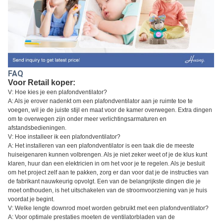
FAQ
Voor Retail koper:
V: Hoe kies je een plafondventilator?
A: Als je erover nadenkt om een plafondventilator aan je ruimte toe te
voegen, wil je de juiste stijl en maat voor de kamer overwegen. Extra dingen
om te overwegen zijn onder meer verlichtingsarmaturen en
afstandsbedieningen.
V: Hoe installeer ik een plafondventilator?
A: Het installeren van een plafondventilator is een taak die de meeste
huiseigenaren kunnen volbrengen. Als je niet zeker weet of je de klus kunt
klaren, huur dan een elektricien in om het voor je te regelen. Als je besluit
om het project zelf aan te pakken, zorg er dan voor dat je de instructies van
de fabrikant nauwkeurig opvolgt. Een van de belangrijkste dingen die je
moet onthouden, is het uitschakelen van de stroomvoorziening van je huis
voordat je begint.
V: Welke lengte downrod moet worden gebruikt met een plafondventilator?
A: Voor optimale prestaties moeten de ventilatorbladen van de