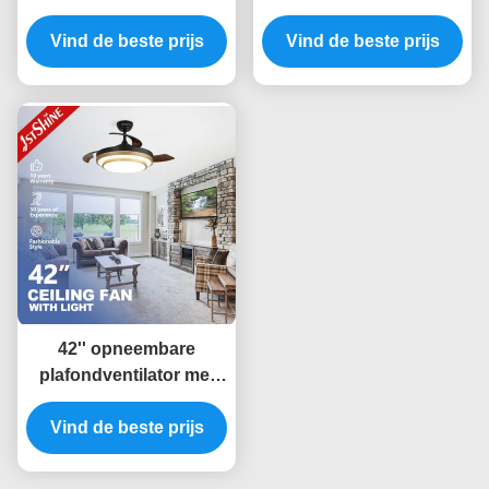
Plafondventilator met
LEIDENE de Lichte
Vind de beste prijs
Lichten, Lage
Vind de beste prijs
Controle
Profielventilator voor
Plafondventilatorwifi
Slaapkamer op
voor Slaapkamer
42'' opneembare
plafondventilator met
dimbaar LED-licht Amd
Vind de beste prijs
gelijkstroommotor