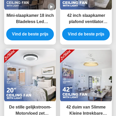
Mini-slaapkamer 18 inch
42 inch slaapkamer
Bladeless Led
plafond ventilator
Plafondventilator Dc
controle onzichtbare
Vind de beste prijs
Motor 6 snelheid
kamer ventilator licht
Vind de beste prijs
afstandsbediening
laag geluid
De stille gelijkstroom-
42 duim van Slimme
Motorvloed zet
Kleine Intrekbare