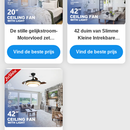
De stille gelijkstroom-
42 duim van Slimme
Motorvloed zet
Kleine Intrekbare
Plafondventilator met
LEIDENE de Lichte
Vind de beste prijs
Lichten, Lage
Vind de beste prijs
Controle
Profielventilator voor
Plafondventilatorwifi
Slaapkamer op
voor Slaapkamer