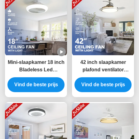
Mini-slaapkamer 18 inch
42 inch slaapkamer
Bladeless Led
plafond ventilator
Plafondventilator Dc
controle onzichtbare
Vind de beste prijs
Motor 6 snelheid
kamer ventilator licht
Vind de beste prijs
afstandsbediening
laag geluid