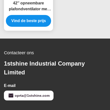
42'' opneembare
plafondventilator met
dimbaar LED-licht Amd
Vind de beste prijs
gelijkstroommotor
Contacteer ons
1stshine Industrial Company
Limited
E-mail
oprta@1stshine.com