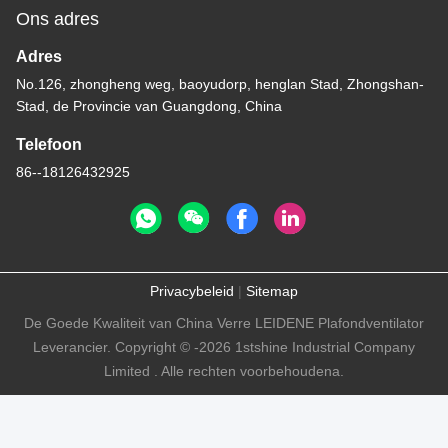
Ons adres
Adres
No.126, zhongheng weg, baoyudorp, henglan Stad, Zhongshan-
Stad, de Provincie van Guangdong, China
Telefoon
86--18126432925
Privacybeleid
|
Sitemap
De Goede Kwaliteit van China Verre LEIDENE Plafondventilator
Leverancier. Copyright © -2026 1stshine Industrial Company
Limited . Alle rechten voorbehoudena.