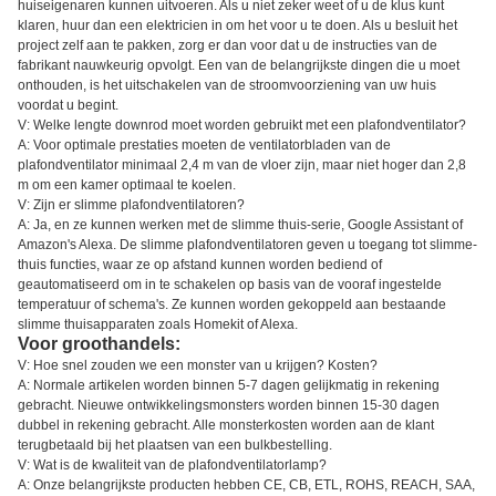
huiseigenaren kunnen uitvoeren. Als u niet zeker weet of u de klus kunt
klaren, huur dan een elektricien in om het voor u te doen. Als u besluit het
project zelf aan te pakken, zorg er dan voor dat u de instructies van de
fabrikant nauwkeurig opvolgt. Een van de belangrijkste dingen die u moet
onthouden, is het uitschakelen van de stroomvoorziening van uw huis
voordat u begint.
V: Welke lengte downrod moet worden gebruikt met een plafondventilator?
A: Voor optimale prestaties moeten de ventilatorbladen van de
plafondventilator minimaal 2,4 m van de vloer zijn, maar niet hoger dan 2,8
m om een kamer optimaal te koelen.
V: Zijn er slimme plafondventilatoren?
A: Ja, en ze kunnen werken met de slimme thuis-serie, Google Assistant of
Amazon's Alexa. De slimme plafondventilatoren geven u toegang tot slimme-
thuis functies, waar ze op afstand kunnen worden bediend of
geautomatiseerd om in te schakelen op basis van de vooraf ingestelde
temperatuur of schema's. Ze kunnen worden gekoppeld aan bestaande
slimme thuisapparaten zoals Homekit of Alexa.
Voor groothandels:
V: Hoe snel zouden we een monster van u krijgen? Kosten?
A: Normale artikelen worden binnen 5-7 dagen gelijkmatig in rekening
gebracht. Nieuwe ontwikkelingsmonsters worden binnen 15-30 dagen
dubbel in rekening gebracht. Alle monsterkosten worden aan de klant
terugbetaald bij het plaatsen van een bulkbestelling.
V: Wat is de kwaliteit van de plafondventilatorlamp?
A: Onze belangrijkste producten hebben CE, CB, ETL, ROHS, REACH, SAA,