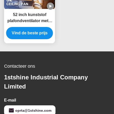
52 inch kunststof
plafondventilator met 6
snelheden en slimme
afstandsbediening voor
Vind de beste prijs
DC-voeding
Contacteer ons
1stshine Industrial Company
Limited
E-mail
oprta@1stshine.com