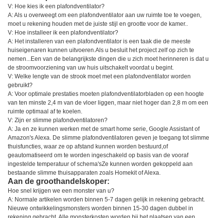
V: Hoe kies ik een plafondventilator?
A: Als u overweegt om een plafondventilator aan uw ruimte toe te voegen,
moet u rekening houden met de juiste stijl en grootte voor de kamer..
V: Hoe installeer ik een plafondventilator?
A: Het installeren van een plafondventilator is een taak die de meeste
huiseigenaren kunnen uitvoeren.Als u besluit het project zelf op zich te
nemen...Een van de belangrijkste dingen die u zich moet herinneren is dat u
de stroomvoorziening van uw huis uitschakelt voordat u begint.
V: Welke lengte van de strook moet met een plafondventilator worden
gebruikt?
A: Voor optimale prestaties moeten plafondventilatorbladen op een hoogte
van ten minste 2,4 m van de vloer liggen, maar niet hoger dan 2,8 m om een
ruimte optimaal af te koelen.
V: Zijn er slimme plafondventilatoren?
A: Ja en ze kunnen werken met de smart home serie, Google Assistant of
Amazon's Alexa. De slimme plafondventilatoren geven je toegang tot slimme
thuisfuncties, waar ze op afstand kunnen worden bestuurd,of
geautomatiseerd om te worden ingeschakeld op basis van de vooraf
ingestelde temperatuur of schema'sZe kunnen worden gekoppeld aan
bestaande slimme thuisapparaten zoals Homekit of Alexa.
Aan de groothandelskoper:
Hoe snel krijgen we een monster van u?
A: Normale artikelen worden binnen 5-7 dagen gelijk in rekening gebracht.
Nieuwe ontwikkelingsmonsters worden binnen 15-30 dagen dubbel in
rekening gebracht. Alle monsterkosten worden bij het plaatsen van een