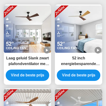
Laag geluid Slank zwart
52 inch
plafondventilator met
energiebesparende
donkere houten
ABS-bladen
Vind de beste prijs
korrelbladen en
plafondventilator met
Vind de beste prijs
afstandsbediening Type
slimme APP-bediening
en afstandsbediening