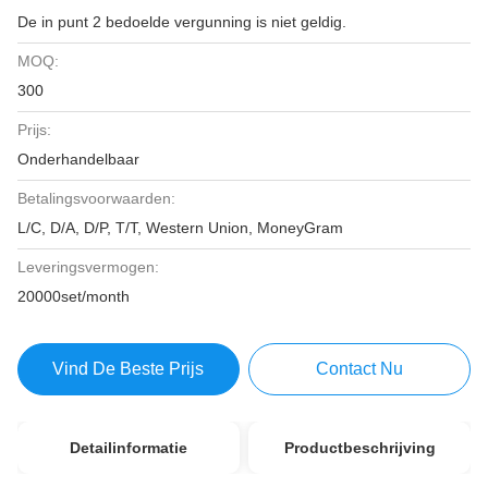
De in punt 2 bedoelde vergunning is niet geldig.
MOQ:
300
Prijs:
Onderhandelbaar
Betalingsvoorwaarden:
L/C, D/A, D/P, T/T, Western Union, MoneyGram
Leveringsvermogen:
20000set/month
Vind De Beste Prijs
Contact Nu
Detailinformatie
Productbeschrijving