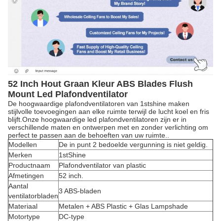
52 Inch Hout Graan Kleur ABS Blades Flush
Mount Led Plafondventilator
De hoogwaardige plafondventilatoren van 1stshine maken
stijlvolle toevoegingen aan elke ruimte terwijl de lucht koel en fris
blijft.Onze hoogwaardige led plafondventilatoren zijn er in
verschillende maten en ontwerpen met en zonder verlichting om
perfect te passen aan de behoeften van uw ruimte..
Modellen
De in punt 2 bedoelde vergunning is niet geldig.
Merken
1stShine
Productnaam
Plafondventilator van plastic
Afmetingen
52 inch.
Aantal
3 ABS-bladen
ventilatorbladen
Materiaal
Metalen + ABS Plastic + Glas Lampshade
Motortype
DC-type