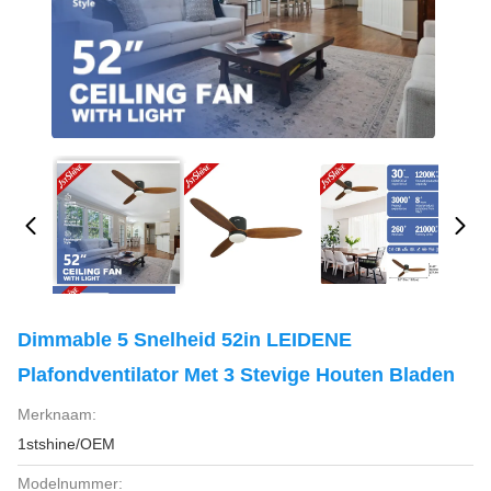
Dimmable 5 Snelheid 52in LEIDENE
Plafondventilator Met 3 Stevige Houten Bladen
Merknaam:
1stshine/OEM
Modelnummer: