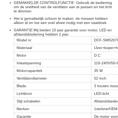
GEMAKKELDE CONTROLFUNCTIE: Gebruik de bediening
om de snelheid van de ventilator aan te passen en het licht
te dimmen.
Het is gemakkelijk schoon te maken: de messen hebben
alleen af en toe een snel afvee nodig met een vaatdoek.
GARANTIE:Wij bieden 10 jaar garantie voor motor, LED en
afstandsbediening hebben 2 jaar.
Model nr.
DCF-SW52070
Materiaal
IJzer+koper+h
Motor
D.C.
Inlaatspanning
110-240V/50-
Motorcapaciteit
35 W
Ventilatordiameter
52 inch.
Blade.
3 houten mes
Lichtbron
LED-licht
Stijl schakelen
Afstandsbedie
Merken
1stshine/OEM
Garantie
De motor voor