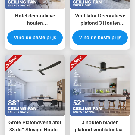
Hotel decoratieve
Ventilator Decoratieve
houten
plafond 3 Houten
plafondventilator met
lemmen DC 6 snelheid
Vind de beste prijs
DC motor
afstandsbediening Lage
Vind de beste prijs
afstandsbediening
geluid
Grote Plafondventilator
3 houten bladen
88 de“ Stevige Houten
plafond ventilator laag