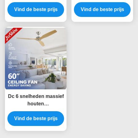
Energie van de
profiel stil
Bladgelijkstroom Motor
Vind de beste prijs
energiebesparend DC
Vind de beste prijs
- besparingsventilator
motor spoelmontage 52
voor Bureau
inch
Dc 6 snelheden massief
houten
plafondventilator
afstandsbediening
Vind de beste prijs
binneninrichting