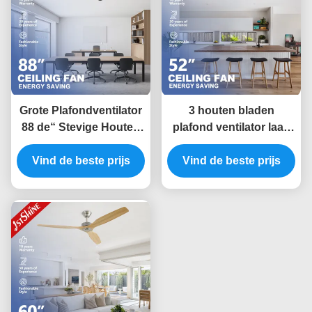
Grote Plafondventilator
3 houten bladen
88 de“ Stevige Houten
plafond ventilator laag
Energie van de
profiel stil
Bladgelijkstroom Motor
Vind de beste prijs
energiebesparend DC
Vind de beste prijs
- besparingsventilator
motor spoelmontage 52
voor Bureau
inch