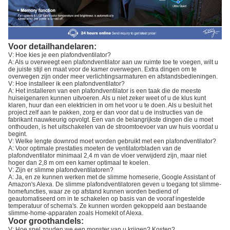
Voor detailhandelaren:
V: Hoe kies je een plafondventilator?
A: Als u overweegt een plafondventilator aan uw ruimte toe te voegen, wilt u
de juiste stijl en maat voor de kamer overwegen. Extra dingen om te
overwegen zijn onder meer verlichtingsarmaturen en afstandsbedieningen.
V: Hoe installeer ik een plafondventilator?
A: Het installeren van een plafondventilator is een taak die de meeste
huiseigenaren kunnen uitvoeren. Als u niet zeker weet of u de klus kunt
klaren, huur dan een elektricien in om het voor u te doen. Als u besluit het
project zelf aan te pakken, zorg er dan voor dat u de instructies van de
fabrikant nauwkeurig opvolgt. Een van de belangrijkste dingen die u moet
onthouden, is het uitschakelen van de stroomtoevoer van uw huis voordat u
begint.
V: Welke lengte downrod moet worden gebruikt met een plafondventilator?
A: Voor optimale prestaties moeten de ventilatorbladen van de
plafondventilator minimaal 2,4 m van de vloer verwijderd zijn, maar niet
hoger dan 2,8 m om een kamer optimaal te koelen.
V: Zijn er slimme plafondventilatoren?
A: Ja, en ze kunnen werken met de slimme homeserie, Google Assistant of
Amazon's Alexa. De slimme plafondventilatoren geven u toegang tot slimme-
homefuncties, waar ze op afstand kunnen worden bediend of
geautomatiseerd om in te schakelen op basis van de vooraf ingestelde
temperatuur of schema's. Ze kunnen worden gekoppeld aan bestaande
slimme-home-apparaten zoals Homekit of Alexa.
Voor groothandels:
V: Hoe snel zouden we een monster van u krijgen? Kosten?