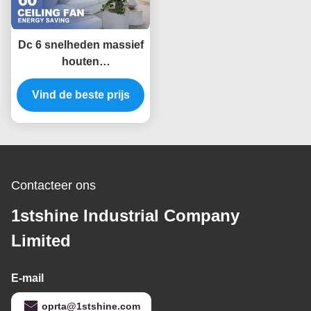
Dc 6 snelheden massief
houten
plafondventilator
afstandsbediening
Vind de beste prijs
binneninrichting
Contacteer ons
1stshine Industrial Company
Limited
E-mail
oprta@1stshine.com