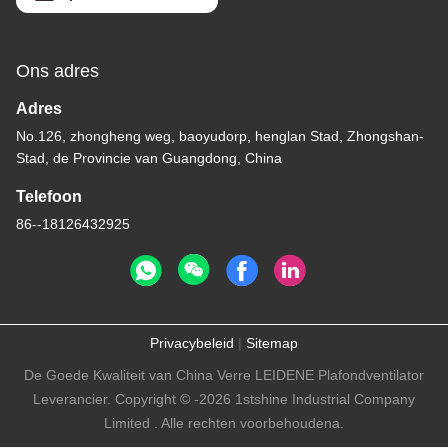
Ons adres
Adres
No.126, zhongheng weg, baoyudorp, henglan Stad, Zhongshan-
Stad, de Provincie van Guangdong, China
Telefoon
86--18126432925
Privacybeleid
|
Sitemap
De Goede Kwaliteit van China Verre LEIDENE Plafondventilator
Leverancier. Copyright © -2026 1stshine Industrial Company
Limited . Alle rechten voorbehoudena.