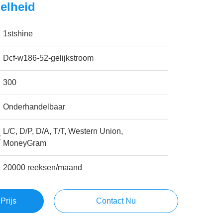
nelheid
1stshine
Dcf-w186-52-gelijkstroom
300
Onderhandelbaar
L/C, D/P, D/A, T/T, Western Union,
:
MoneyGram
20000 reeksen/maand
Prijs
Contact Nu