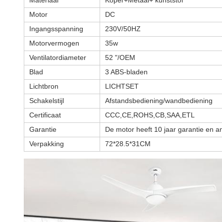
Materiaal
Koper+Metaal+ kunststof
Motor
DC
Ingangsspanning
230V/50HZ
Motorvermogen
35w
Ventilatordiameter
52 "/OEM
Blad
3 ABS-bladen
Lichtbron
LICHTSET
Schakelstijl
Afstandsbediening/wandbediening
Certificaat
CCC,CE,ROHS,CB,SAA,ETL
Garantie
De motor heeft 10 jaar garantie en 
Verpakking
72*28.5*31CM