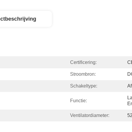
ctbeschrijving
Certificering:
C
Stroombron:
D
Schakeltype:
Af
La
Functie:
En
Ventilatordiameter:
5