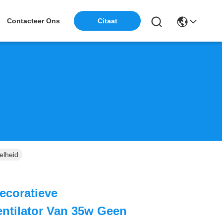
Contacteer Ons
Citaat
elheid
ecoratieve
ntilator Van 35w Geen