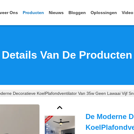
veer Ons
Producten
Nieuws
Bloggen
Oplossingen
Video
Details Van De Producten
derne Decoratieve KoelPlafondventilator Van 35w Geen Lawaai Vijf Sn
De Moderne D
KoelPlafondve