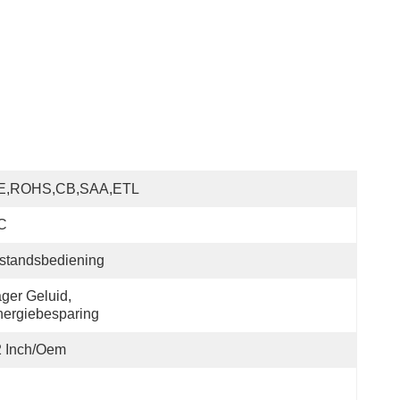
E,ROHS,CB,SAA,ETL
C
standsbediening
ger Geluid, 
ergiebesparing
2 Inch/oem