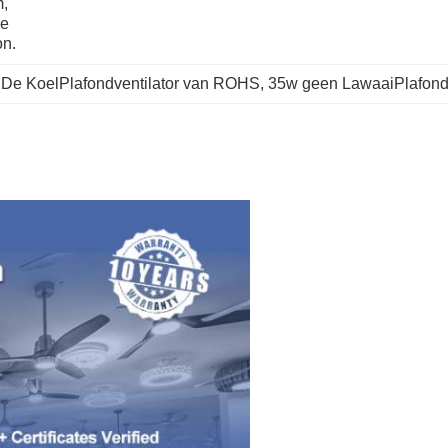
, 
e 
on.
 
De KoelPlafondventilator van ROHS
, 
35w geen LawaaiPlafondv