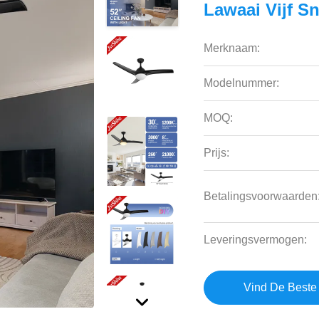
Lawaai Vijf S
Merknaam:
Modelnummer:
MOQ:
Prijs:
Betalingsvoorwaarden
Leveringsvermogen:
Vind De Beste 