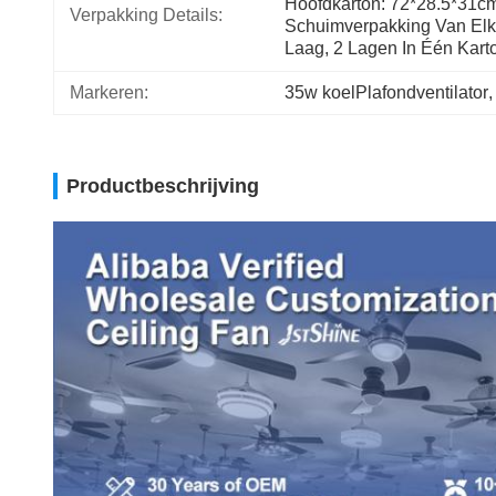
Hoofdkarton: 72*28.5*31cm
Verpakking Details:
Schuimverpakking Van Elk
Laag, 2 Lagen In Één Kart
Markeren:
35w koelPlafondventilator
,
Productbeschrijving