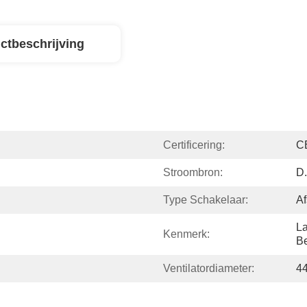
ctbeschrijving
Certificering:
C
Stroombron:
D.
Type Schakelaar:
Af
La
Kenmerk:
B
Ventilatordiameter:
4