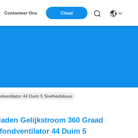
Contacteer Ons
Citaat
ndventilator 44 Duim 5 Snelheidskeus
laden Gelijkstroom 360 Graad
fondventilator 44 Duim 5