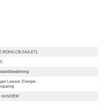
E,ROHS,CB,SAA,ETL
C.
standsbediening
ger Lawaai, Energie - 
esparing
4 Inch/OEM