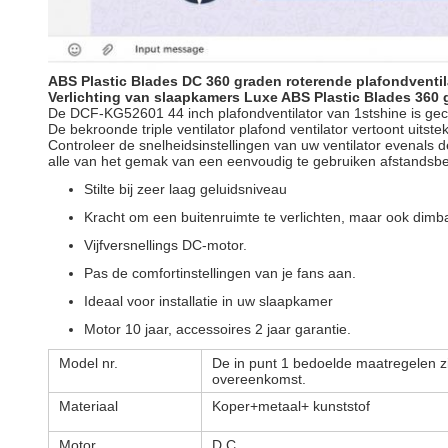
ABS Plastic Blades DC 360 graden roterende plafondventil
Verlichting van slaapkamers Luxe ABS Plastic Blades 360 
De DCF-KG52601 44 inch plafondventilator van 1stshine is gecl
De bekroonde triple ventilator plafond ventilator vertoont ui
Controleer de snelheidsinstellingen van uw ventilator evenals d
alle van het gemak van een eenvoudig te gebruiken afstandsbed
Stilte bij zeer laag geluidsniveau
Kracht om een buitenruimte te verlichten, maar ook dimb
Vijfversnellings DC-motor.
Pas de comfortinstellingen van je fans aan.
Ideaal voor installatie in uw slaapkamer
Motor 10 jaar, accessoires 2 jaar garantie.
Model nr.
De in punt 1 bedoelde maatregelen z
overeenkomst.
Materiaal
Koper+metaal+ kunststof
Motor
D.C.