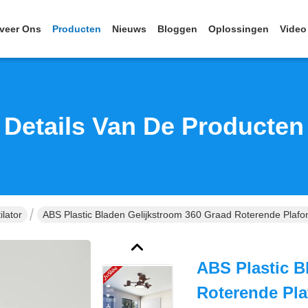
veer Ons
Producten
Nieuws
Bloggen
Oplossingen
Video
Details Van De Producten
lator
ABS Plastic Bladen Gelijkstroom 360 Graad Roterende Plafo
ABS Plastic B
Roterende Pla