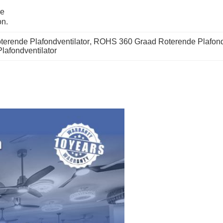
e 
on.
terende Plafondventilator
, 
ROHS 360 Graad Roterende Plafondv
afondventilator