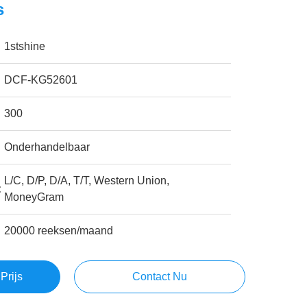
s
1stshine
DCF-KG52601
300
Onderhandelbaar
L/C, D/P, D/A, T/T, Western Union,
:
MoneyGram
20000 reeksen/maand
Prijs
Contact Nu