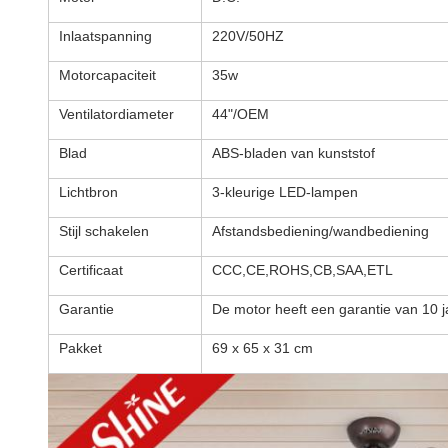
Inlaatspanning
220V/50HZ
Motorcapaciteit
35w
Ventilatordiameter
44"/OEM
Blad
ABS-bladen van kunststof
Lichtbron
3-kleurige LED-lampen
Stijl schakelen
Afstandsbediening/wandbediening
Certificaat
CCC,CE,ROHS,CB,SAA,ETL
Garantie
De motor heeft een garantie van 10 
Pakket
69 x 65 x 31 cm