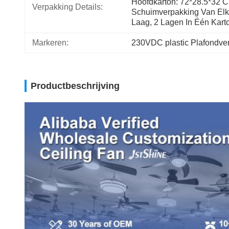
Hoofdkarton: 72*28.5*32 C
Verpakking Details:
Schuimverpakking Van Elk
Laag, 2 Lagen In Één Kart
Markeren:
230VDC plastic Plafondven
Productbeschrijving