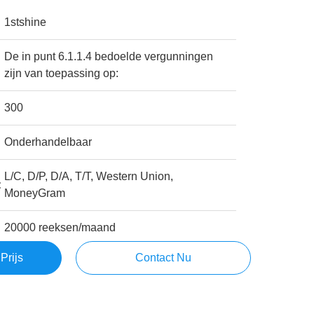
1stshine
De in punt 6.1.1.4 bedoelde vergunningen
zijn van toepassing op:
300
Onderhandelbaar
L/C, D/P, D/A, T/T, Western Union,
:
MoneyGram
20000 reeksen/maand
Prijs
Contact Nu