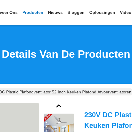
veer Ons
Producten
Nieuws
Bloggen
Oplossingen
Video
Details Van De Producten
C Plastic Plafondventilator 52 Inch Keuken Plafond Afvoerventilatoren
230V DC Plast
Keuken Plafon