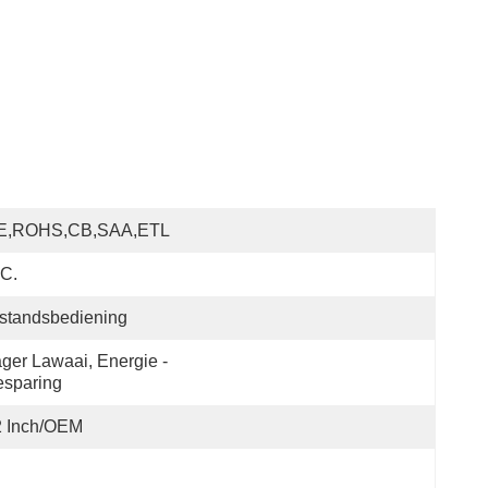
E,ROHS,CB,SAA,ETL
C.
standsbediening
ger Lawaai, Energie - 
esparing
2 Inch/OEM