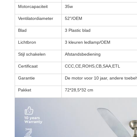
Motorcapaciteit
35w
Ventilatordiameter
52"/OEM
Blad
3 Plastic blad
Lichtbron
3 kleuren ledlamp/OEM
Stijl schakelen
Afstandsbediening
Certificaat
CCC,CE,ROHS,CB,SAA,ETL
Garantie
De motor voor 10 jaar, andere toebe
Pakket
72*28,5*32 cm