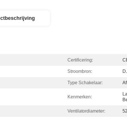
ctbeschrijving
Certificering:
C
Stroombron:
D.
Type Schakelaar:
Af
La
Kenmerken:
B
Ventilatordiameter:
5