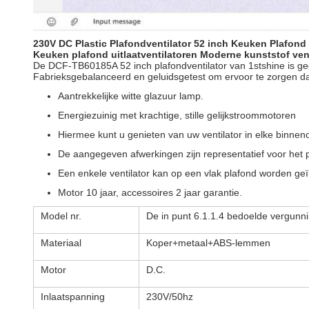
230V DC Plastic Plafondventilator 52 inch Keuken Plafond 
Keuken plafond uitlaatventilatoren Moderne kunststof vent
De DCF-TB60185A 52 inch plafondventilator van 1stshine is gec
Fabrieksgebalanceerd en geluidsgetest om ervoor te zorgen dat de
Aantrekkelijke witte glazuur lamp.
Energiezuinig met krachtige, stille gelijkstroommotoren
Hiermee kunt u genieten van uw ventilator in elke binne
De aangegeven afwerkingen zijn representatief voor het 
Een enkele ventilator kan op een vlak plafond worden geï
Motor 10 jaar, accessoires 2 jaar garantie.
Model nr.
De in punt 6.1.1.4 bedoelde vergunni
Materiaal
Koper+metaal+ABS-lemmen
Motor
D.C.
Inlaatspanning
230V/50hz