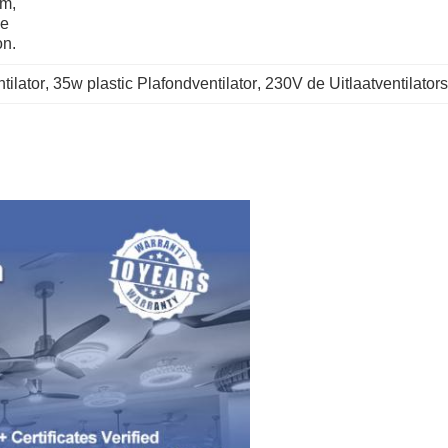
m, 
e 
on.
tilator
, 
35w plastic Plafondventilator
, 
230V de Uitlaatventilator