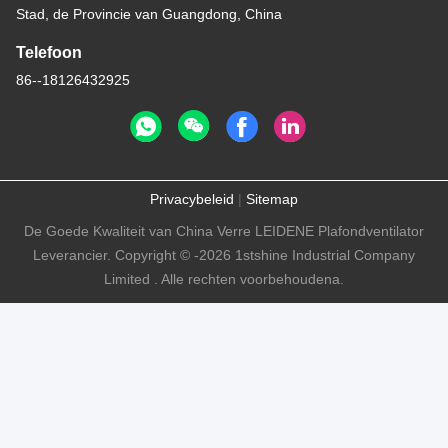
Stad, de Provincie van Guangdong, China
Telefoon
86--18126432925
Privacybeleid
|
Sitemap
De Goede Kwaliteit van China Verre LEIDENE Plafondventilator
Leverancier. Copyright © -2026 1stshine Industrial Company
Limited . Alle rechten voorbehoudena.