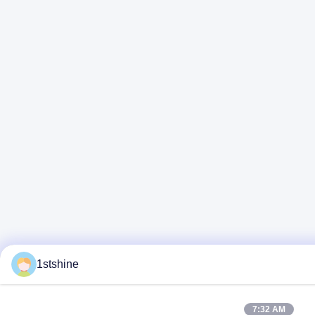
1stshine
7:32 AM