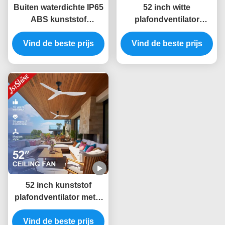
Buiten waterdichte IP65
52 inch witte
ABS kunststof
plafondventilator
plafondventilator met 52
zonder licht ABS blad
Vind de beste prijs
inch bladen en
Smart APP Control
Vind de beste prijs
afstandsbediening
52 inch kunststof
plafondventilator met 6
snelheden en slimme
afstandsbediening voor
Vind de beste prijs