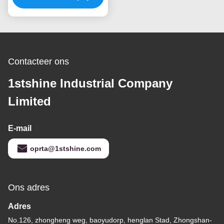
DC-voeding
Contacteer ons
1stshine Industrial Company
Limited
E-mail
oprta@1stshine.com
Ons adres
Adres
No.126, zhongheng weg, baoyudorp, henglan Stad, Zhongshan-