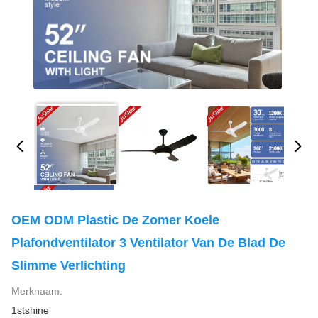
OEM ODM Plastic De Zomer Koele
Plafondventilator 3 Ventilator Van De Blad De
Slimme Verlichting
Merknaam:
1stshine