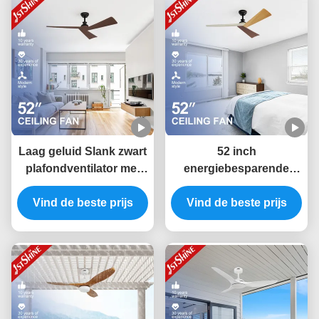
Laag geluid Slank zwart
52 inch
plafondventilator met
energiebesparende
donkere houten
ABS-bladen
Vind de beste prijs
korrelbladen en
plafondventilator met
Vind de beste prijs
afstandsbediening Type
slimme APP-bediening
en afstandsbediening