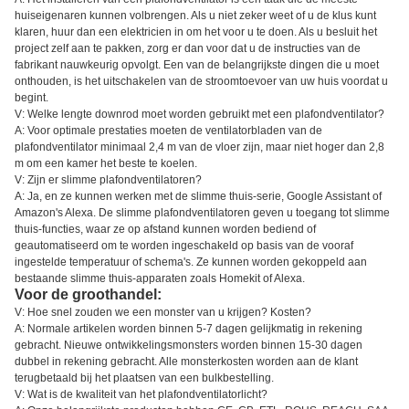
huiseigenaren kunnen volbrengen. Als u niet zeker weet of u de klus kunt
klaren, huur dan een elektricien in om het voor u te doen. Als u besluit het
project zelf aan te pakken, zorg er dan voor dat u de instructies van de
fabrikant nauwkeurig opvolgt. Een van de belangrijkste dingen die u moet
onthouden, is het uitschakelen van de stroomtoevoer van uw huis voordat u
begint.
V: Welke lengte downrod moet worden gebruikt met een plafondventilator?
A: Voor optimale prestaties moeten de ventilatorbladen van de
plafondventilator minimaal 2,4 m van de vloer zijn, maar niet hoger dan 2,8
m om een kamer het beste te koelen.
V: Zijn er slimme plafondventilatoren?
A: Ja, en ze kunnen werken met de slimme thuis-serie, Google Assistant of
Amazon's Alexa. De slimme plafondventilatoren geven u toegang tot slimme
thuis-functies, waar ze op afstand kunnen worden bediend of
geautomatiseerd om te worden ingeschakeld op basis van de vooraf
ingestelde temperatuur of schema's. Ze kunnen worden gekoppeld aan
bestaande slimme thuis-apparaten zoals Homekit of Alexa.
Voor de groothandel:
V: Hoe snel zouden we een monster van u krijgen? Kosten?
A: Normale artikelen worden binnen 5-7 dagen gelijkmatig in rekening
gebracht. Nieuwe ontwikkelingsmonsters worden binnen 15-30 dagen
dubbel in rekening gebracht. Alle monsterkosten worden aan de klant
terugbetaald bij het plaatsen van een bulkbestelling.
V: Wat is de kwaliteit van het plafondventilatorlicht?