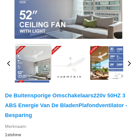
De Buitensporige Omschakelaars220v 50HZ 3
ABS Energie Van De BladenPlafondventilator -
Besparing
Merknaam:
1stshine