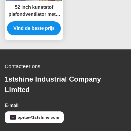
52 inch kunststof
plafondventilator met 6
snelheden en slimme
afstandsbediening voor
Vind de beste prijs
DC-voeding
Contacteer ons
1stshine Industrial Company
Limited
E-mail
oprta@1stshine.com