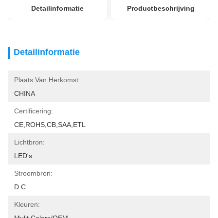
Detailinformatie
Productbeschrijving
Detailinformatie
Plaats Van Herkomst:
CHINA
Certificering:
CE,ROHS,CB,SAA,ETL
Lichtbron:
LED's
Stroombron:
D.C.
Kleuren: