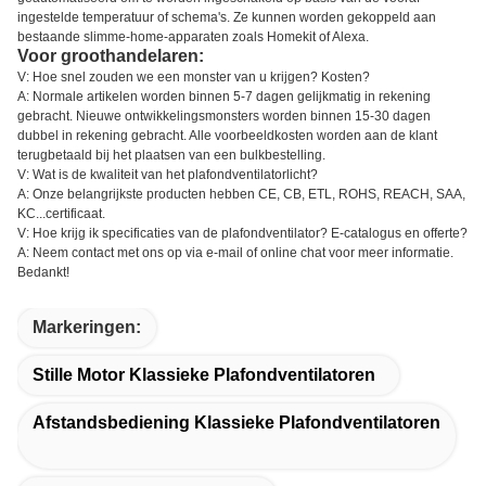
ingestelde temperatuur of schema's. Ze kunnen worden gekoppeld aan
bestaande slimme-home-apparaten zoals Homekit of Alexa.
Voor groothandelaren:
V: Hoe snel zouden we een monster van u krijgen? Kosten?
A: Normale artikelen worden binnen 5-7 dagen gelijkmatig in rekening
gebracht. Nieuwe ontwikkelingsmonsters worden binnen 15-30 dagen
dubbel in rekening gebracht. Alle voorbeeldkosten worden aan de klant
terugbetaald bij het plaatsen van een bulkbestelling.
V: Wat is de kwaliteit van het plafondventilatorlicht?
A: Onze belangrijkste producten hebben CE, CB, ETL, ROHS, REACH, SAA,
KC...certificaat.
V: Hoe krijg ik specificaties van de plafondventilator? E-catalogus en offerte?
A: Neem contact met ons op via e-mail of online chat voor meer informatie.
Bedankt!
Markeringen:
Stille Motor Klassieke Plafondventilatoren
Afstandsbediening Klassieke Plafondventilatoren