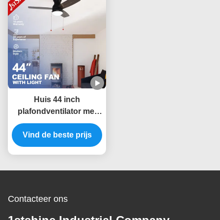
Huis 44 inch
plafondventilator met
licht en trekket
schakelaar 45W AC
Vind de beste prijs
motor
Contacteer ons