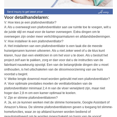
Voor detailhandelaren:
V: Hoe kies je een plafondventilator?
A: Als u overweegt een plafondventilator aan uw ruimte toe te voegen, wilt u
de juiste stijl en maat voor de kamer overwegen. Extra dingen om te
overwegen zijn onder meer verlichtingsarmaturen en afstandsbedieningen.
V: Hoe installeer ik een plafondventilator?
A: Het installeren van een plafondventilator is een taak die de meeste
huiseigenaren kunnen uitvoeren. Als u niet zeker weet of u de klus kunt
klaren, huur dan een elektricien in om het voor u te doen. Als u besluit het
project zelf aan te pakken, zorg er dan voor dat u de instructies van de
fabrikant nauwkeurig opvolgt. Een van de belangrijkste dingen die u moet
onthouden, is het uitschakelen van de stroomvoorziening van uw huis
voordat u begint.
V: Welke lengte downrod moet worden gebruikt met een plafondventilator?
A: Voor optimale prestaties moeten de ventilatorbladen van de
plafondventilator minimaal 2,4 m van de vloer verwijderd zijn, maar niet
hoger dan 2,8 m om een kamer optimaal te koelen.
V: Zijn er slimme plafondventilatoren?
A: Ja, en ze kunnen werken met de slimme homeserie, Google Assistant of
Amazon’s Alexa. De slimme plafondventilatoren geven u toegang tot slimme-
homefuncties, waar ze op afstand kunnen worden bediend of
geautomatiseerd om te worden ingeschakeld op basis van de vooraf