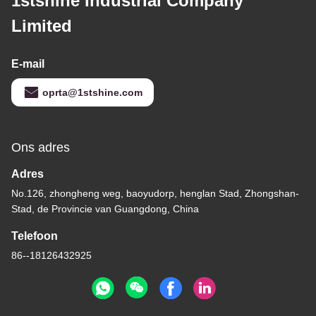
1stshine Industrial Company
Limited
E-mail
oprta@1stshine.com
Ons adres
Adres
No.126, zhongheng weg, baoyudorp, henglan Stad, Zhongshan-
Stad, de Provincie van Guangdong, China
Telefoon
86--18126432925