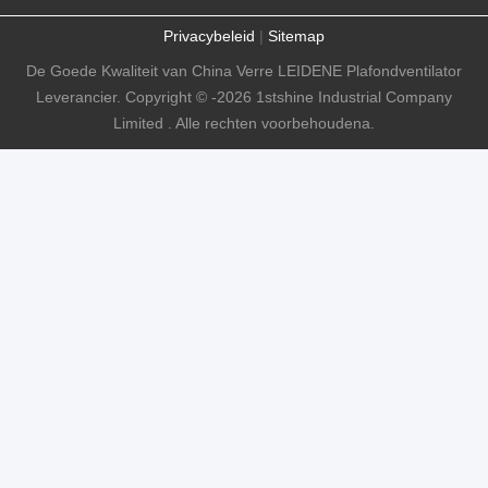
Privacybeleid
|
Sitemap
De Goede Kwaliteit van China Verre LEIDENE Plafondventilator
Leverancier. Copyright © -2026 1stshine Industrial Company
Limited . Alle rechten voorbehoudena.