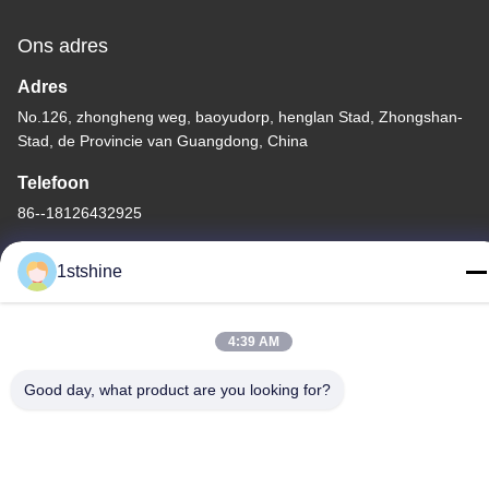
Ons adres
Adres
No.126, zhongheng weg, baoyudorp, henglan Stad, Zhongshan-
Stad, de Provincie van Guangdong, China
Telefoon
86--18126432925
1stshine
4:39 AM
Privacybeleid
|
Sitemap
De Goede Kwaliteit van China Verre LEIDENE Plafondventilator
Good day, what product are you looking for?
Leverancier. Copyright © -2026 1stshine Industrial Company
Limited . Alle rechten voorbehoudena.