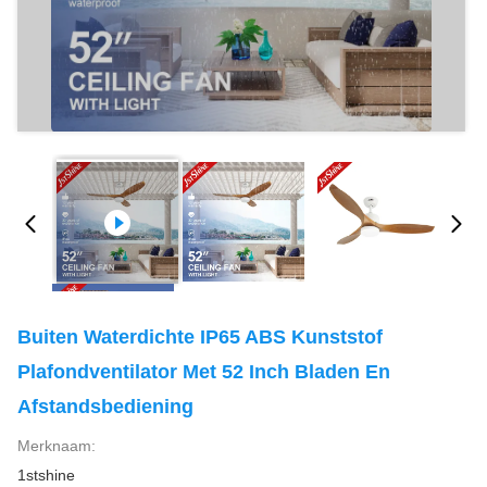
Buiten Waterdichte IP65 ABS Kunststof
Plafondventilator Met 52 Inch Bladen En
Afstandsbediening
Merknaam:
1stshine