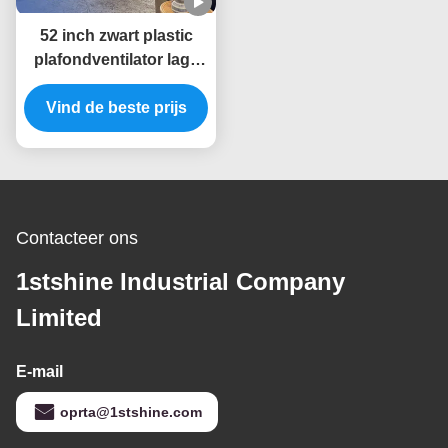
52 inch zwart plastic
plafondventilator lage
geluid met 6 snelheid
Vind de beste prijs
keuze slimme
afstandsbediening
Contacteer ons
1stshine Industrial Company
Limited
E-mail
oprta@1stshine.com