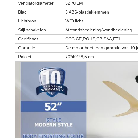
Ventilatordiameter
52"/OEM
Blad
3 ABS-plastieklemmen
Lichtbron
W/O licht
Stijl schakelen
Afstandsbediening/wandbediening
Certificaat
CCC,CE,ROHS,CB,SAA,ETL
Garantie
De motor heeft een garantie van 10 
Pakket
70*40*28,5 cm