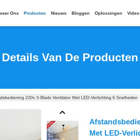
veer Ons
Producten
Nieuws
Bloggen
Oplossingen
Video
Details Van De Producten
dsbediening 220v 3-Blads Ventilator Met LED-Verlichting 6 Snelheden
Afstandsbedie
Met LED-Verli