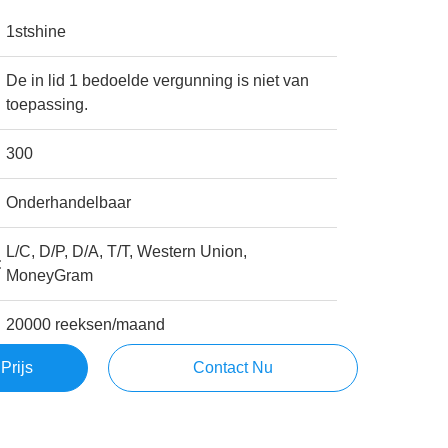
1stshine
De in lid 1 bedoelde vergunning is niet van
toepassing.
300
Onderhandelbaar
L/C, D/P, D/A, T/T, Western Union,
:
MoneyGram
20000 reeksen/maand
Prijs
Contact Nu