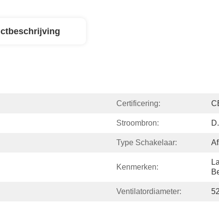
ctbeschrijving
Certificering:
C
Stroombron:
D.
Type Schakelaar:
Af
La
Kenmerken:
B
Ventilatordiameter:
5