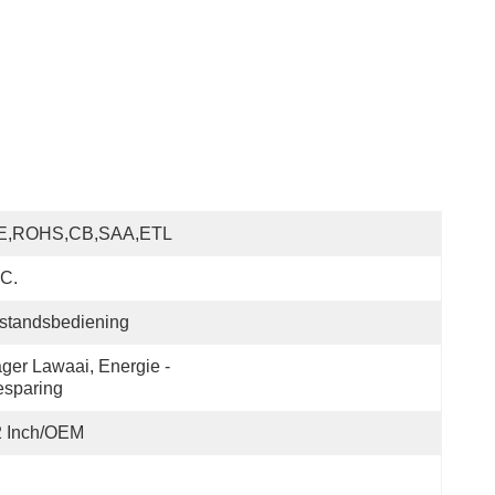
E,ROHS,CB,SAA,ETL
C.
standsbediening
ger Lawaai, Energie - 
esparing
2 Inch/OEM