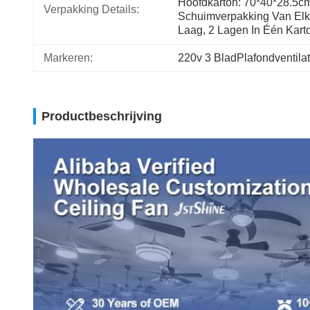
Hoofdkarton: 70*40*28.5cm
Verpakking Details:
Schuimverpakking Van Elk
Laag, 2 Lagen In Één Kart
Markeren:
220v 3 BladPlafondventilat
Productbeschrijving