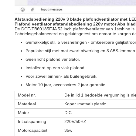
Afstandsbediening 220v 3 blade plafondventilator met LED
Plafond ventilator afstandsbediening 220v motor Abs blad 
De DCF-TB60185FJA 52 inch plafondventilator van 1stshine is 
Fabrieksgebalanceerd en geluidsgetest om ervoor te zorgen dat d
Gemakkelijk stil, 5 versnellingen - omkeerbare gelijkstro
Populaire stijl met mat zwart afwerking en 3 ABS-lemmen
Geen licht plafond ventilator.
Installeerd op een vlak plafond.
Voor zowel binnen- als buitengebruik.
Motor 10 jaar, accessoires 2 jaar garantie.
Model nr.
De in lid 1 bedoelde vergunning is ni
Materiaal
Koper+metaal+plastic
Motor
D.C.
Inlaatspanning
220V/50HZ
Motorcapaciteit
35w