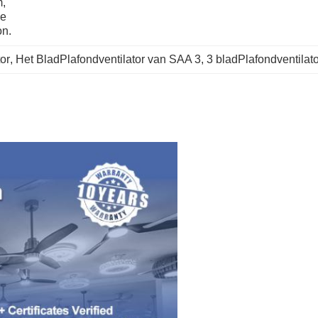
, 
e 
on.
or
, 
Het BladPlafondventilator van SAA 3
, 
3 bladPlafondventilato